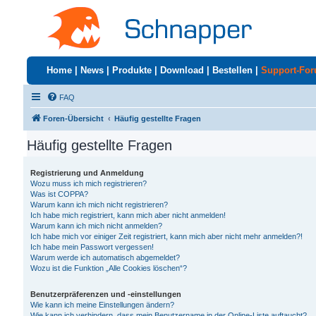
Home
|
News
|
Produkte
|
Download
|
Bestellen
|
Support-Fo
FAQ
Foren-Übersicht
Häufig gestellte Fragen
Häufig gestellte Fragen
Registrierung und Anmeldung
Wozu muss ich mich registrieren?
Was ist COPPA?
Warum kann ich mich nicht registrieren?
Ich habe mich registriert, kann mich aber nicht anmelden!
Warum kann ich mich nicht anmelden?
Ich habe mich vor einiger Zeit registriert, kann mich aber nicht mehr anmelden?!
Ich habe mein Passwort vergessen!
Warum werde ich automatisch abgemeldet?
Wozu ist die Funktion „Alle Cookies löschen“?
Benutzerpräferenzen und -einstellungen
Wie kann ich meine Einstellungen ändern?
Wie kann ich verhindern, dass mein Benutzername in der Online-Liste auftaucht?