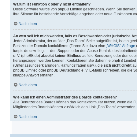
Warum ist Funktion x oder y nicht enthalten?
Diese Software wurde von phpBB Limited geschrieben. Wenn Sie denken, 
Ihre Stimme für bestehende Vorschläge abgeben oder neue Funktionen v
Nach oben
An wen soll ich mich wenden, falls es Beschwerden oder juristische A
Jeder Administrator, der auf der „Das Team“-Seite aufgeführt ist, ist ein g
Besitzer der Domain kontaktieren (führen Sie dazu eine
„WHOIS“-Abfrage
d
funpic.de usw. liegt — den Support oder den Abuse-Kontakt des betreffe
e. V. (phpBB.de)
absolut keinen Einfluss
auf die Benutzung oder den oder
herangezogen werden können. Kontaktieren Sie daher nie phpBB Limited 
(Unterlassungserklärungen, Haftungsfragen usw.), die
sich nicht direkt
auf
phpBB Limited oder phpBB Deutschland e. V. E-Mails schreiben, die die
So
knappe Antwort erhalten.
Nach oben
Wie kann ich einen Administrator des Boards kontaktieren?
Alle Benutzer des Boards können das Kontaktformular nutzen, wenn die Fun
Mitglieder des Boards können zusätzlich den Link „Das Team“ verwenden.
Nach oben