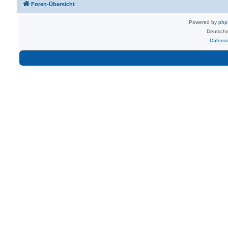
Foren-Übersicht
Powered by
ph
Deutsche
Datens