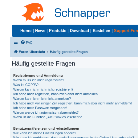
Home
|
News
|
Produkte
|
Download
|
Bestellen
|
Support-Fo
FAQ
Foren-Übersicht
Häufig gestellte Fragen
Häufig gestellte Fragen
Registrierung und Anmeldung
Wozu muss ich mich registrieren?
Was ist COPPA?
Warum kann ich mich nicht registrieren?
Ich habe mich registriert, kann mich aber nicht anmelden!
Warum kann ich mich nicht anmelden?
Ich habe mich vor einiger Zeit registriert, kann mich aber nicht mehr anmelden?!
Ich habe mein Passwort vergessen!
Warum werde ich automatisch abgemeldet?
Wozu ist die Funktion „Alle Cookies löschen“?
Benutzerpräferenzen und -einstellungen
Wie kann ich meine Einstellungen ändern?
Wie kann ich verhindern, dass mein Benutzername in der Online-Liste auftaucht?