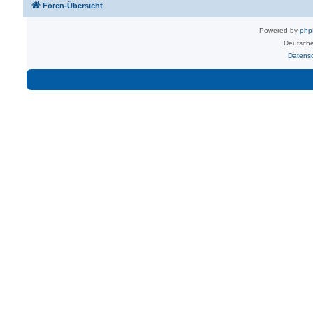
Foren-Übersicht
Powered by
ph
Deutsche
Datens