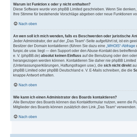
Warum ist Funktion x oder y nicht enthalten?
Diese Software wurde von phpBB Limited geschrieben. Wenn Sie denken, 
Ihre Stimme für bestehende Vorschläge abgeben oder neue Funktionen v
Nach oben
An wen soll ich mich wenden, falls es Beschwerden oder juristische A
Jeder Administrator, der auf der „Das Team“-Seite aufgeführt ist, ist ein g
Besitzer der Domain kontaktieren (führen Sie dazu eine
„WHOIS“-Abfrage
d
funpic.de usw. liegt — den Support oder den Abuse-Kontakt des betreffe
e. V. (phpBB.de)
absolut keinen Einfluss
auf die Benutzung oder den oder
herangezogen werden können. Kontaktieren Sie daher nie phpBB Limited 
(Unterlassungserklärungen, Haftungsfragen usw.), die
sich nicht direkt
auf
phpBB Limited oder phpBB Deutschland e. V. E-Mails schreiben, die die
So
knappe Antwort erhalten.
Nach oben
Wie kann ich einen Administrator des Boards kontaktieren?
Alle Benutzer des Boards können das Kontaktformular nutzen, wenn die Fun
Mitglieder des Boards können zusätzlich den Link „Das Team“ verwenden.
Nach oben