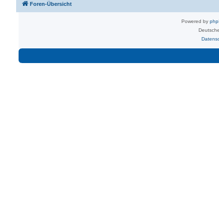
Foren-Übersicht
Powered by
ph
Deutsche
Datens