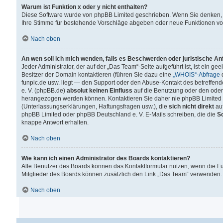
Warum ist Funktion x oder y nicht enthalten?
Diese Software wurde von phpBB Limited geschrieben. Wenn Sie denken, 
Ihre Stimme für bestehende Vorschläge abgeben oder neue Funktionen v
Nach oben
An wen soll ich mich wenden, falls es Beschwerden oder juristische A
Jeder Administrator, der auf der „Das Team“-Seite aufgeführt ist, ist ein g
Besitzer der Domain kontaktieren (führen Sie dazu eine
„WHOIS“-Abfrage
d
funpic.de usw. liegt — den Support oder den Abuse-Kontakt des betreffe
e. V. (phpBB.de)
absolut keinen Einfluss
auf die Benutzung oder den oder
herangezogen werden können. Kontaktieren Sie daher nie phpBB Limited 
(Unterlassungserklärungen, Haftungsfragen usw.), die
sich nicht direkt
auf
phpBB Limited oder phpBB Deutschland e. V. E-Mails schreiben, die die
So
knappe Antwort erhalten.
Nach oben
Wie kann ich einen Administrator des Boards kontaktieren?
Alle Benutzer des Boards können das Kontaktformular nutzen, wenn die Fun
Mitglieder des Boards können zusätzlich den Link „Das Team“ verwenden.
Nach oben