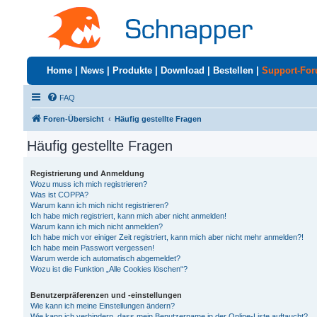
Home
|
News
|
Produkte
|
Download
|
Bestellen
|
Support-Fo
FAQ
Foren-Übersicht
Häufig gestellte Fragen
Häufig gestellte Fragen
Registrierung und Anmeldung
Wozu muss ich mich registrieren?
Was ist COPPA?
Warum kann ich mich nicht registrieren?
Ich habe mich registriert, kann mich aber nicht anmelden!
Warum kann ich mich nicht anmelden?
Ich habe mich vor einiger Zeit registriert, kann mich aber nicht mehr anmelden?!
Ich habe mein Passwort vergessen!
Warum werde ich automatisch abgemeldet?
Wozu ist die Funktion „Alle Cookies löschen“?
Benutzerpräferenzen und -einstellungen
Wie kann ich meine Einstellungen ändern?
Wie kann ich verhindern, dass mein Benutzername in der Online-Liste auftaucht?