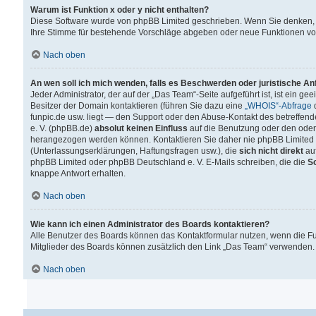
Warum ist Funktion x oder y nicht enthalten?
Diese Software wurde von phpBB Limited geschrieben. Wenn Sie denken, 
Ihre Stimme für bestehende Vorschläge abgeben oder neue Funktionen v
Nach oben
An wen soll ich mich wenden, falls es Beschwerden oder juristische A
Jeder Administrator, der auf der „Das Team“-Seite aufgeführt ist, ist ein g
Besitzer der Domain kontaktieren (führen Sie dazu eine
„WHOIS“-Abfrage
d
funpic.de usw. liegt — den Support oder den Abuse-Kontakt des betreffe
e. V. (phpBB.de)
absolut keinen Einfluss
auf die Benutzung oder den oder
herangezogen werden können. Kontaktieren Sie daher nie phpBB Limited 
(Unterlassungserklärungen, Haftungsfragen usw.), die
sich nicht direkt
auf
phpBB Limited oder phpBB Deutschland e. V. E-Mails schreiben, die die
So
knappe Antwort erhalten.
Nach oben
Wie kann ich einen Administrator des Boards kontaktieren?
Alle Benutzer des Boards können das Kontaktformular nutzen, wenn die Fun
Mitglieder des Boards können zusätzlich den Link „Das Team“ verwenden.
Nach oben