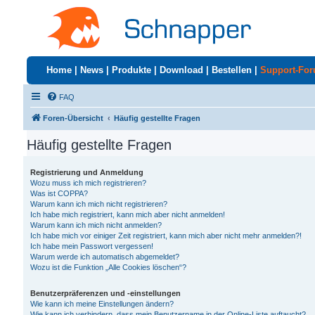
Home
|
News
|
Produkte
|
Download
|
Bestellen
|
Support-Fo
FAQ
Foren-Übersicht
Häufig gestellte Fragen
Häufig gestellte Fragen
Registrierung und Anmeldung
Wozu muss ich mich registrieren?
Was ist COPPA?
Warum kann ich mich nicht registrieren?
Ich habe mich registriert, kann mich aber nicht anmelden!
Warum kann ich mich nicht anmelden?
Ich habe mich vor einiger Zeit registriert, kann mich aber nicht mehr anmelden?!
Ich habe mein Passwort vergessen!
Warum werde ich automatisch abgemeldet?
Wozu ist die Funktion „Alle Cookies löschen“?
Benutzerpräferenzen und -einstellungen
Wie kann ich meine Einstellungen ändern?
Wie kann ich verhindern, dass mein Benutzername in der Online-Liste auftaucht?