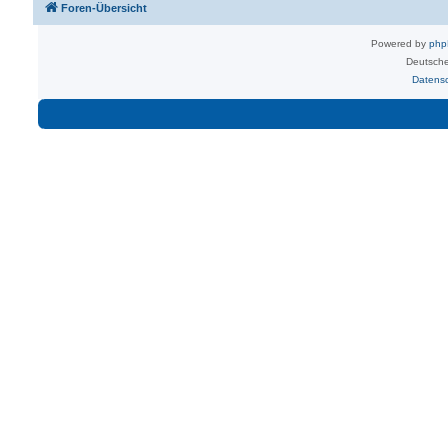
Foren-Übersicht
Powered by
ph
Deutsche
Datens