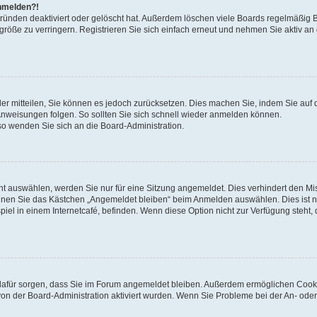
anmelden?!
Gründen deaktiviert oder gelöscht hat. Außerdem löschen viele Boards regelmäßig 
größe zu verringern. Registrieren Sie sich einfach erneut und nehmen Sie aktiv an
eder mitteilen, Sie können es jedoch zurücksetzen. Dies machen Sie, indem Sie auf 
nweisungen folgen. So sollten Sie sich schnell wieder anmelden können.
 so wenden Sie sich an die Board-Administration.
t auswählen, werden Sie nur für eine Sitzung angemeldet. Dies verhindert den M
nnen Sie das Kästchen „Angemeldet bleiben“ beim Anmelden auswählen. Dies ist n
iel in einem Internetcafé, befinden. Wenn diese Option nicht zur Verfügung steht,
ie dafür sorgen, dass Sie im Forum angemeldet bleiben. Außerdem ermöglichen Cook
von der Board-Administration aktiviert wurden. Wenn Sie Probleme bei der An- oder