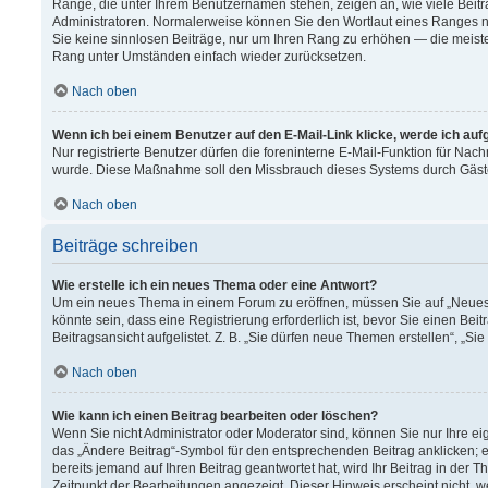
Ränge, die unter Ihrem Benutzernamen stehen, zeigen an, wie viele Beitr
Administratoren. Normalerweise können Sie den Wortlaut eines Ranges nich
Sie keine sinnlosen Beiträge, nur um Ihren Rang zu erhöhen — die meiste
Rang unter Umständen einfach wieder zurücksetzen.
Nach oben
Wenn ich bei einem Benutzer auf den E-Mail-Link klicke, werde ich au
Nur registrierte Benutzer dürfen die foreninterne E-Mail-Funktion für Nach
wurde. Diese Maßnahme soll den Missbrauch dieses Systems durch Gäst
Nach oben
Beiträge schreiben
Wie erstelle ich ein neues Thema oder eine Antwort?
Um ein neues Thema in einem Forum zu eröffnen, müssen Sie auf „Neues T
könnte sein, dass eine Registrierung erforderlich ist, bevor Sie einen B
Beitragsansicht aufgelistet. Z. B. „Sie dürfen neue Themen erstellen“, „Si
Nach oben
Wie kann ich einen Beitrag bearbeiten oder löschen?
Wenn Sie nicht Administrator oder Moderator sind, können Sie nur Ihre e
das „Ändere Beitrag“-Symbol für den entsprechenden Beitrag anklicken; ev
bereits jemand auf Ihren Beitrag geantwortet hat, wird Ihr Beitrag in der
Zeitpunkt der Bearbeitungen angezeigt. Dieser Hinweis erscheint nicht, 