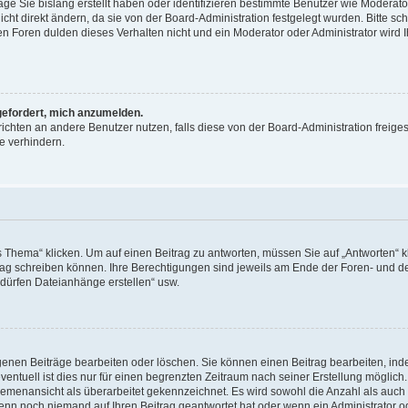
äge Sie bislang erstellt haben oder identifizieren bestimmte Benutzer wie Moderat
t direkt ändern, da sie von der Board-Administration festgelegt wurden. Bitte sc
n Foren dulden dieses Verhalten nicht und ein Moderator oder Administrator wird 
fgefordert, mich anzumelden.
richten an andere Benutzer nutzen, falls diese von der Board-Administration freiges
e verhindern.
hema“ klicken. Um auf einen Beitrag zu antworten, müssen Sie auf „Antworten“ kl
eitrag schreiben können. Ihre Berechtigungen sind jeweils am Ende der Foren- und d
e dürfen Dateianhänge erstellen“ usw.
igenen Beiträge bearbeiten oder löschen. Sie können einen Beitrag bearbeiten, in
entuell ist dies nur für einen begrenzten Zeitraum nach seiner Erstellung möglic
 Themenansicht als überarbeitet gekennzeichnet. Es wird sowohl die Anzahl als auch 
wenn noch niemand auf Ihren Beitrag geantwortet hat oder wenn ein Administrator o