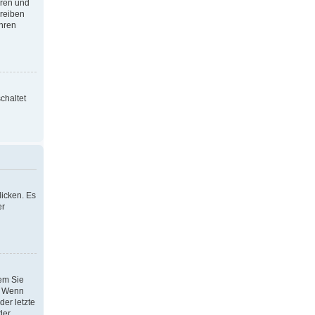
oren und
hreiben
Ihren
chaltet
icken. Es
er
dem Sie
h. Wenn
der letzte
der