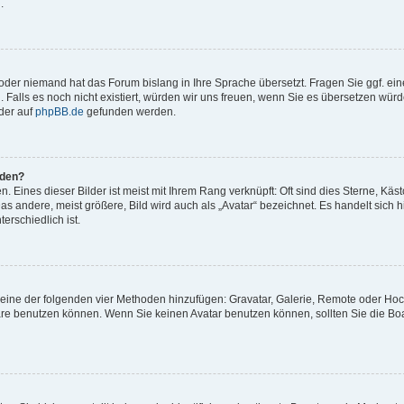
.
t oder niemand hat das Forum bislang in Ihre Sprache übersetzt. Fragen Sie ggf. ei
. Falls es noch nicht existiert, würden wir uns freuen, wenn Sie es übersetzen würd
der auf
phpBB.de
gefunden werden.
rden?
 Eines dieser Bilder ist meist mit Ihrem Rang verknüpft: Oft sind dies Sterne, Käs
s andere, meist größere, Bild wird auch als „Avatar“ bezeichnet. Es handelt sich hi
erschiedlich ist.
er eine der folgenden vier Methoden hinzufügen: Gravatar, Galerie, Remote oder Ho
re benutzen können. Wenn Sie keinen Avatar benutzen können, sollten Sie die Bo