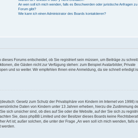
An wen soll ich mich wenden, falls es Beschwerden oder juristische Anfragen z
Forum gibt?
Wie kann ich einen Administrator des Boards kontaktieren?
 dieses Forums entscheidet, ob Sie registriert sein müssen, um Beiträge zu schrei
unktionen, die Gästen nicht zur Verfügung stehen: zum Beispiel Avatarbilder, Private
ppen und so weiter. Wir empfehlen Ihnen eine Anmeldung, da sie schnell erledigt is
deutsch: Gesetz zum Schutz der Privatsphäre von Kindern im Internet von 1998) is
persönliche Daten von Kindern unter 13 Jahren erheben, hierzu die Zustimmung de
sich unsicher sind, ob dies auf Sie oder die Website, auf der Sie sich zu registr
e beachten Sie, dass phpBB Limited und der Besitzer dieses Boards keine Rechtsbera
er Art ist; außer solchen, die unter der Frage „An wen soll ich mich wenden, falls e
t werden.