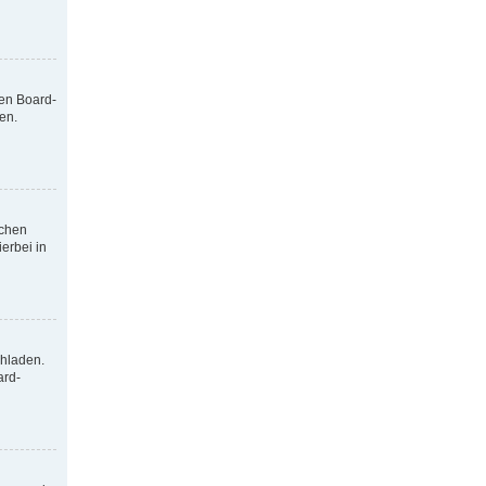
nen Board-
en.
tchen
erbei in
chladen.
ard-