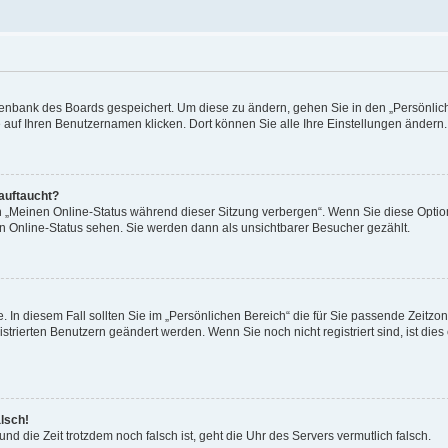
Datenbank des Boards gespeichert. Um diese zu ändern, gehen Sie in den „Persönli
e auf Ihren Benutzernamen klicken. Dort können Sie alle Ihre Einstellungen ändern.
 auftaucht?
on „Meinen Online-Status während dieser Sitzung verbergen“. Wenn Sie diese Optio
en Online-Status sehen. Sie werden dann als unsichtbarer Besucher gezählt.
e. In diesem Fall sollten Sie im „Persönlichen Bereich“ die für Sie passende Zeitzo
gistrierten Benutzern geändert werden. Wenn Sie noch nicht registriert sind, ist dies 
alsch!
und die Zeit trotzdem noch falsch ist, geht die Uhr des Servers vermutlich falsch.