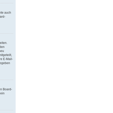
nte auch
ard-
eiten.
 den
neu
tgeteilt,
re E-Mail-
ngegeben
en Board-
 ein