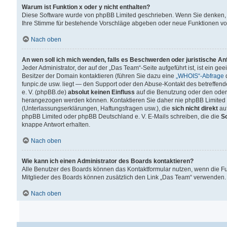
Warum ist Funktion x oder y nicht enthalten?
Diese Software wurde von phpBB Limited geschrieben. Wenn Sie denken, 
Ihre Stimme für bestehende Vorschläge abgeben oder neue Funktionen v
Nach oben
An wen soll ich mich wenden, falls es Beschwerden oder juristische A
Jeder Administrator, der auf der „Das Team“-Seite aufgeführt ist, ist ein g
Besitzer der Domain kontaktieren (führen Sie dazu eine
„WHOIS“-Abfrage
d
funpic.de usw. liegt — den Support oder den Abuse-Kontakt des betreffe
e. V. (phpBB.de)
absolut keinen Einfluss
auf die Benutzung oder den oder
herangezogen werden können. Kontaktieren Sie daher nie phpBB Limited 
(Unterlassungserklärungen, Haftungsfragen usw.), die
sich nicht direkt
auf
phpBB Limited oder phpBB Deutschland e. V. E-Mails schreiben, die die
So
knappe Antwort erhalten.
Nach oben
Wie kann ich einen Administrator des Boards kontaktieren?
Alle Benutzer des Boards können das Kontaktformular nutzen, wenn die Fun
Mitglieder des Boards können zusätzlich den Link „Das Team“ verwenden.
Nach oben