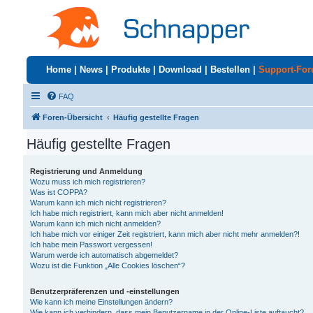
Home
|
News
|
Produkte
|
Download
|
Bestellen
|
Support-Fo
FAQ
Foren-Übersicht
Häufig gestellte Fragen
Häufig gestellte Fragen
Registrierung und Anmeldung
Wozu muss ich mich registrieren?
Was ist COPPA?
Warum kann ich mich nicht registrieren?
Ich habe mich registriert, kann mich aber nicht anmelden!
Warum kann ich mich nicht anmelden?
Ich habe mich vor einiger Zeit registriert, kann mich aber nicht mehr anmelden?!
Ich habe mein Passwort vergessen!
Warum werde ich automatisch abgemeldet?
Wozu ist die Funktion „Alle Cookies löschen“?
Benutzerpräferenzen und -einstellungen
Wie kann ich meine Einstellungen ändern?
Wie kann ich verhindern, dass mein Benutzername in der Online-Liste auftaucht?