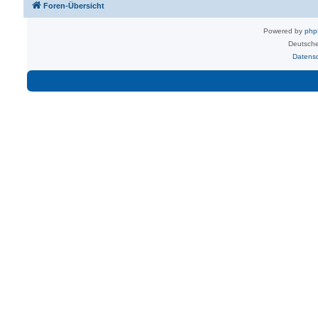
Foren-Übersicht
Powered by
ph
Deutsche
Datens