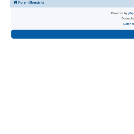
Foren-Übersicht
Powered by
ph
Deutsche
Datens