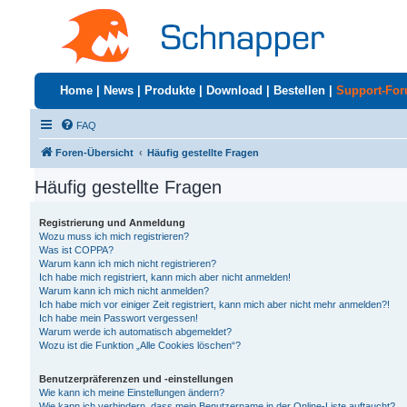
Home
|
News
|
Produkte
|
Download
|
Bestellen
|
Support-Fo
FAQ
Foren-Übersicht
Häufig gestellte Fragen
Häufig gestellte Fragen
Registrierung und Anmeldung
Wozu muss ich mich registrieren?
Was ist COPPA?
Warum kann ich mich nicht registrieren?
Ich habe mich registriert, kann mich aber nicht anmelden!
Warum kann ich mich nicht anmelden?
Ich habe mich vor einiger Zeit registriert, kann mich aber nicht mehr anmelden?!
Ich habe mein Passwort vergessen!
Warum werde ich automatisch abgemeldet?
Wozu ist die Funktion „Alle Cookies löschen“?
Benutzerpräferenzen und -einstellungen
Wie kann ich meine Einstellungen ändern?
Wie kann ich verhindern, dass mein Benutzername in der Online-Liste auftaucht?