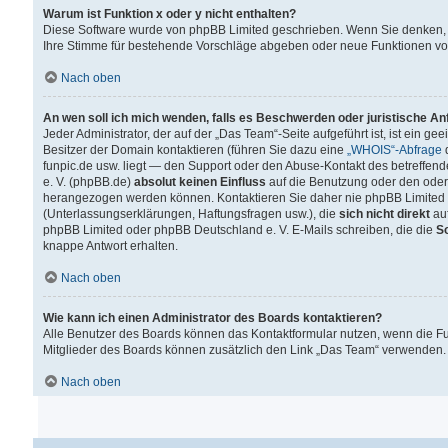
Warum ist Funktion x oder y nicht enthalten?
Diese Software wurde von phpBB Limited geschrieben. Wenn Sie denken, 
Ihre Stimme für bestehende Vorschläge abgeben oder neue Funktionen v
Nach oben
An wen soll ich mich wenden, falls es Beschwerden oder juristische A
Jeder Administrator, der auf der „Das Team“-Seite aufgeführt ist, ist ein g
Besitzer der Domain kontaktieren (führen Sie dazu eine
„WHOIS“-Abfrage
d
funpic.de usw. liegt — den Support oder den Abuse-Kontakt des betreffe
e. V. (phpBB.de)
absolut keinen Einfluss
auf die Benutzung oder den oder
herangezogen werden können. Kontaktieren Sie daher nie phpBB Limited 
(Unterlassungserklärungen, Haftungsfragen usw.), die
sich nicht direkt
auf
phpBB Limited oder phpBB Deutschland e. V. E-Mails schreiben, die die
So
knappe Antwort erhalten.
Nach oben
Wie kann ich einen Administrator des Boards kontaktieren?
Alle Benutzer des Boards können das Kontaktformular nutzen, wenn die Fun
Mitglieder des Boards können zusätzlich den Link „Das Team“ verwenden.
Nach oben