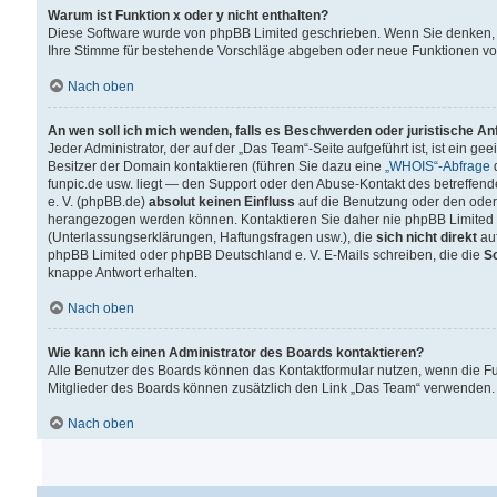
Warum ist Funktion x oder y nicht enthalten?
Diese Software wurde von phpBB Limited geschrieben. Wenn Sie denken, 
Ihre Stimme für bestehende Vorschläge abgeben oder neue Funktionen v
Nach oben
An wen soll ich mich wenden, falls es Beschwerden oder juristische A
Jeder Administrator, der auf der „Das Team“-Seite aufgeführt ist, ist ein g
Besitzer der Domain kontaktieren (führen Sie dazu eine
„WHOIS“-Abfrage
d
funpic.de usw. liegt — den Support oder den Abuse-Kontakt des betreffe
e. V. (phpBB.de)
absolut keinen Einfluss
auf die Benutzung oder den oder
herangezogen werden können. Kontaktieren Sie daher nie phpBB Limited 
(Unterlassungserklärungen, Haftungsfragen usw.), die
sich nicht direkt
auf
phpBB Limited oder phpBB Deutschland e. V. E-Mails schreiben, die die
So
knappe Antwort erhalten.
Nach oben
Wie kann ich einen Administrator des Boards kontaktieren?
Alle Benutzer des Boards können das Kontaktformular nutzen, wenn die Fun
Mitglieder des Boards können zusätzlich den Link „Das Team“ verwenden.
Nach oben