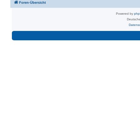
Foren-Übersicht
Powered by
ph
Deutsche
Datens