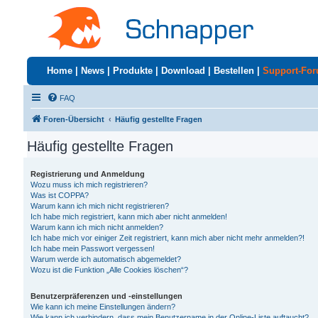
Home
|
News
|
Produkte
|
Download
|
Bestellen
|
Support-Fo
FAQ
Foren-Übersicht
Häufig gestellte Fragen
Häufig gestellte Fragen
Registrierung und Anmeldung
Wozu muss ich mich registrieren?
Was ist COPPA?
Warum kann ich mich nicht registrieren?
Ich habe mich registriert, kann mich aber nicht anmelden!
Warum kann ich mich nicht anmelden?
Ich habe mich vor einiger Zeit registriert, kann mich aber nicht mehr anmelden?!
Ich habe mein Passwort vergessen!
Warum werde ich automatisch abgemeldet?
Wozu ist die Funktion „Alle Cookies löschen“?
Benutzerpräferenzen und -einstellungen
Wie kann ich meine Einstellungen ändern?
Wie kann ich verhindern, dass mein Benutzername in der Online-Liste auftaucht?