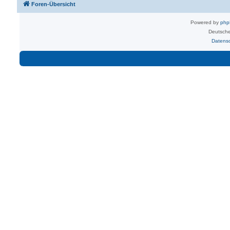
Foren-Übersicht
Powered by
ph
Deutsche
Datens