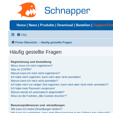
Home
|
News
|
Produkte
|
Download
|
Bestellen
|
Support-Fo
FAQ
Foren-Übersicht
Häufig gestellte Fragen
Häufig gestellte Fragen
Registrierung und Anmeldung
Wozu muss ich mich registrieren?
Was ist COPPA?
Warum kann ich mich nicht registrieren?
Ich habe mich registriert, kann mich aber nicht anmelden!
Warum kann ich mich nicht anmelden?
Ich habe mich vor einiger Zeit registriert, kann mich aber nicht mehr anmelden?!
Ich habe mein Passwort vergessen!
Warum werde ich automatisch abgemeldet?
Wozu ist die Funktion „Alle Cookies löschen“?
Benutzerpräferenzen und -einstellungen
Wie kann ich meine Einstellungen ändern?
Wie kann ich verhindern, dass mein Benutzername in der Online-Liste auftaucht?