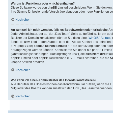
Warum ist Funktion x oder y nicht enthalten?
Diese Software wurde von phpBB Limited geschrieben. Wenn Sie denken, 
Ihre Stimme für bestehende Vorschläge abgeben oder neue Funktionen v
Nach oben
An wen soll ich mich wenden, falls es Beschwerden oder juristische A
Jeder Administrator, der auf der „Das Team“-Seite aufgeführt ist, ist ein g
Besitzer der Domain kontaktieren (führen Sie dazu eine
„WHOIS“-Abfrage
d
funpic.de usw. liegt — den Support oder den Abuse-Kontakt des betreffe
e. V. (phpBB.de)
absolut keinen Einfluss
auf die Benutzung oder den oder
herangezogen werden können. Kontaktieren Sie daher nie phpBB Limited 
(Unterlassungserklärungen, Haftungsfragen usw.), die
sich nicht direkt
auf
phpBB Limited oder phpBB Deutschland e. V. E-Mails schreiben, die die
So
knappe Antwort erhalten.
Nach oben
Wie kann ich einen Administrator des Boards kontaktieren?
Alle Benutzer des Boards können das Kontaktformular nutzen, wenn die Fun
Mitglieder des Boards können zusätzlich den Link „Das Team“ verwenden.
Nach oben