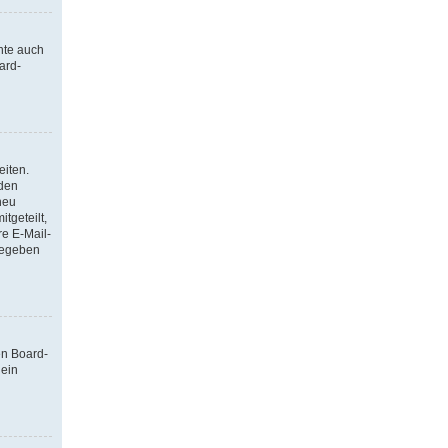
nte auch
ard-
eiten.
 den
neu
tgeteilt,
re E-Mail-
ngegeben
en Board-
 ein