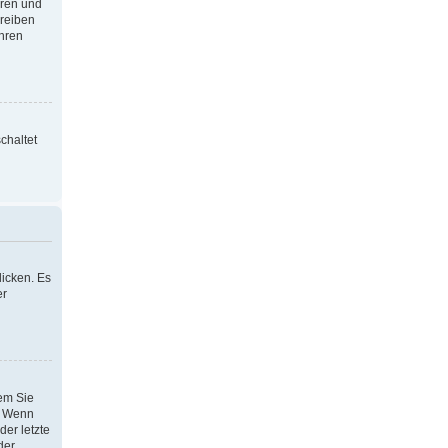
oren und
hreiben
Ihren
chaltet
icken. Es
er
dem Sie
h. Wenn
der letzte
der