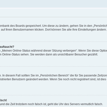
Datenbank des Boards gespeichert. Um diese zu ändern, gehen Sie in den „Persönli
e auf Ihren Benutzernamen klicken. Dort können Sie alle Ihre Einstellungen ändern.
 auftaucht?
on „Meinen Online-Status während dieser Sitzung verbergen“. Wenn Sie diese Optio
en Online-Status sehen. Sie werden dann als unsichtbarer Besucher gezählt.
e. In diesem Fall sollten Sie im „Persönlichen Bereich“ die für Sie passende Zeitzo
gistrierten Benutzern geändert werden. Wenn Sie noch nicht registriert sind, ist dies 
alsch!
und die Zeit trotzdem noch falsch ist, geht die Uhr des Servers vermutlich falsch.