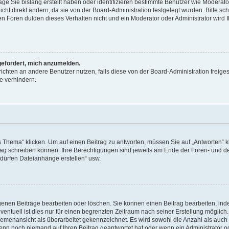
äge Sie bislang erstellt haben oder identifizieren bestimmte Benutzer wie Moderat
t direkt ändern, da sie von der Board-Administration festgelegt wurden. Bitte sc
n Foren dulden dieses Verhalten nicht und ein Moderator oder Administrator wird 
fgefordert, mich anzumelden.
richten an andere Benutzer nutzen, falls diese von der Board-Administration freiges
e verhindern.
hema“ klicken. Um auf einen Beitrag zu antworten, müssen Sie auf „Antworten“ kl
eitrag schreiben können. Ihre Berechtigungen sind jeweils am Ende der Foren- und d
e dürfen Dateianhänge erstellen“ usw.
igenen Beiträge bearbeiten oder löschen. Sie können einen Beitrag bearbeiten, in
entuell ist dies nur für einen begrenzten Zeitraum nach seiner Erstellung möglic
 Themenansicht als überarbeitet gekennzeichnet. Es wird sowohl die Anzahl als auch 
wenn noch niemand auf Ihren Beitrag geantwortet hat oder wenn ein Administrator o