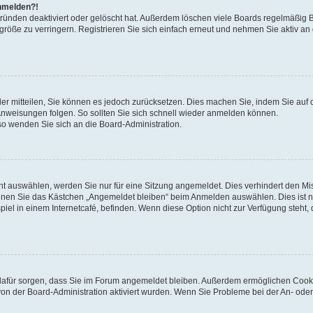
anmelden?!
Gründen deaktiviert oder gelöscht hat. Außerdem löschen viele Boards regelmäßig 
größe zu verringern. Registrieren Sie sich einfach erneut und nehmen Sie aktiv an
eder mitteilen, Sie können es jedoch zurücksetzen. Dies machen Sie, indem Sie auf 
nweisungen folgen. So sollten Sie sich schnell wieder anmelden können.
 so wenden Sie sich an die Board-Administration.
t auswählen, werden Sie nur für eine Sitzung angemeldet. Dies verhindert den M
nnen Sie das Kästchen „Angemeldet bleiben“ beim Anmelden auswählen. Dies ist n
iel in einem Internetcafé, befinden. Wenn diese Option nicht zur Verfügung steht,
ie dafür sorgen, dass Sie im Forum angemeldet bleiben. Außerdem ermöglichen Cook
von der Board-Administration aktiviert wurden. Wenn Sie Probleme bei der An- oder