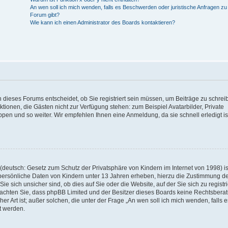
An wen soll ich mich wenden, falls es Beschwerden oder juristische Anfragen z
Forum gibt?
Wie kann ich einen Administrator des Boards kontaktieren?
 dieses Forums entscheidet, ob Sie registriert sein müssen, um Beiträge zu schrei
unktionen, die Gästen nicht zur Verfügung stehen: zum Beispiel Avatarbilder, Private
ppen und so weiter. Wir empfehlen Ihnen eine Anmeldung, da sie schnell erledigt is
deutsch: Gesetz zum Schutz der Privatsphäre von Kindern im Internet von 1998) is
persönliche Daten von Kindern unter 13 Jahren erheben, hierzu die Zustimmung de
sich unsicher sind, ob dies auf Sie oder die Website, auf der Sie sich zu registr
e beachten Sie, dass phpBB Limited und der Besitzer dieses Boards keine Rechtsbera
er Art ist; außer solchen, die unter der Frage „An wen soll ich mich wenden, falls e
t werden.