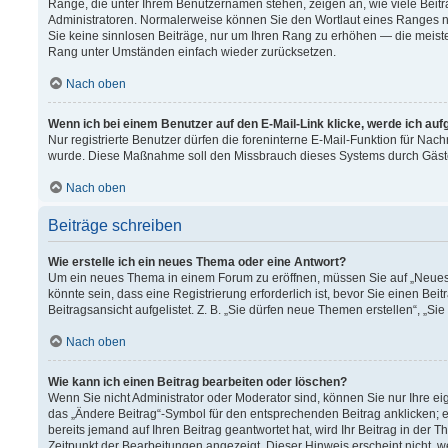
Ränge, die unter Ihrem Benutzernamen stehen, zeigen an, wie viele Beitr
Administratoren. Normalerweise können Sie den Wortlaut eines Ranges nich
Sie keine sinnlosen Beiträge, nur um Ihren Rang zu erhöhen — die meiste
Rang unter Umständen einfach wieder zurücksetzen.
Nach oben
Wenn ich bei einem Benutzer auf den E-Mail-Link klicke, werde ich au
Nur registrierte Benutzer dürfen die foreninterne E-Mail-Funktion für Nach
wurde. Diese Maßnahme soll den Missbrauch dieses Systems durch Gäst
Nach oben
Beiträge schreiben
Wie erstelle ich ein neues Thema oder eine Antwort?
Um ein neues Thema in einem Forum zu eröffnen, müssen Sie auf „Neues T
könnte sein, dass eine Registrierung erforderlich ist, bevor Sie einen B
Beitragsansicht aufgelistet. Z. B. „Sie dürfen neue Themen erstellen“, „Si
Nach oben
Wie kann ich einen Beitrag bearbeiten oder löschen?
Wenn Sie nicht Administrator oder Moderator sind, können Sie nur Ihre e
das „Ändere Beitrag“-Symbol für den entsprechenden Beitrag anklicken; ev
bereits jemand auf Ihren Beitrag geantwortet hat, wird Ihr Beitrag in der
Zeitpunkt der Bearbeitungen angezeigt. Dieser Hinweis erscheint nicht, 