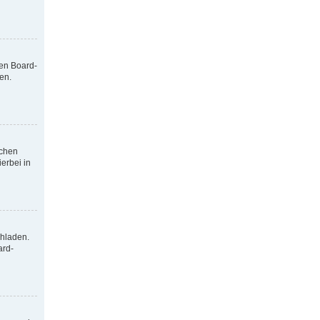
nen Board-
en.
tchen
erbei in
chladen.
ard-