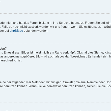
.
t oder niemand hat das Forum bislang in Ihre Sprache übersetzt. Fragen Sie ggf. ei
. Falls es noch nicht existiert, würden wir uns freuen, wenn Sie es übersetzen würd
der auf
phpBB.de
gefunden werden.
rden?
 Eines dieser Bilder ist meist mit Ihrem Rang verknüpft: Oft sind dies Sterne, Käs
s andere, meist größere, Bild wird auch als „Avatar“ bezeichnet. Es handelt sich hi
erschiedlich ist.
er eine der folgenden vier Methoden hinzufügen: Gravatar, Galerie, Remote oder Ho
re benutzen können. Wenn Sie keinen Avatar benutzen können, sollten Sie die Bo