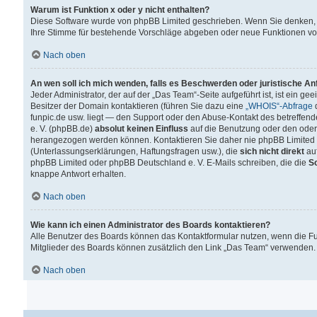
Warum ist Funktion x oder y nicht enthalten?
Diese Software wurde von phpBB Limited geschrieben. Wenn Sie denken, 
Ihre Stimme für bestehende Vorschläge abgeben oder neue Funktionen v
Nach oben
An wen soll ich mich wenden, falls es Beschwerden oder juristische A
Jeder Administrator, der auf der „Das Team“-Seite aufgeführt ist, ist ein g
Besitzer der Domain kontaktieren (führen Sie dazu eine
„WHOIS“-Abfrage
d
funpic.de usw. liegt — den Support oder den Abuse-Kontakt des betreffe
e. V. (phpBB.de)
absolut keinen Einfluss
auf die Benutzung oder den oder
herangezogen werden können. Kontaktieren Sie daher nie phpBB Limited 
(Unterlassungserklärungen, Haftungsfragen usw.), die
sich nicht direkt
auf
phpBB Limited oder phpBB Deutschland e. V. E-Mails schreiben, die die
So
knappe Antwort erhalten.
Nach oben
Wie kann ich einen Administrator des Boards kontaktieren?
Alle Benutzer des Boards können das Kontaktformular nutzen, wenn die Fun
Mitglieder des Boards können zusätzlich den Link „Das Team“ verwenden.
Nach oben