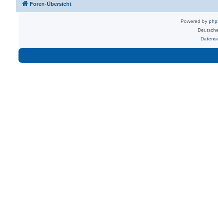
Foren-Übersicht
Powered by
ph
Deutsche
Datens