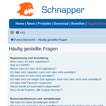
Home
|
News
|
Produkte
|
Download
|
Bestellen
|
Support-Fo
FAQ
Foren-Übersicht
Häufig gestellte Fragen
Häufig gestellte Fragen
Registrierung und Anmeldung
Wozu muss ich mich registrieren?
Was ist COPPA?
Warum kann ich mich nicht registrieren?
Ich habe mich registriert, kann mich aber nicht anmelden!
Warum kann ich mich nicht anmelden?
Ich habe mich vor einiger Zeit registriert, kann mich aber nicht mehr anmelden?!
Ich habe mein Passwort vergessen!
Warum werde ich automatisch abgemeldet?
Wozu ist die Funktion „Alle Cookies löschen“?
Benutzerpräferenzen und -einstellungen
Wie kann ich meine Einstellungen ändern?
Wie kann ich verhindern, dass mein Benutzername in der Online-Liste auftaucht?