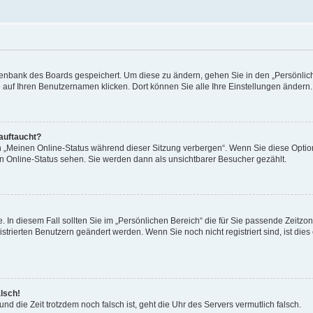
Datenbank des Boards gespeichert. Um diese zu ändern, gehen Sie in den „Persönli
e auf Ihren Benutzernamen klicken. Dort können Sie alle Ihre Einstellungen ändern.
 auftaucht?
on „Meinen Online-Status während dieser Sitzung verbergen“. Wenn Sie diese Optio
en Online-Status sehen. Sie werden dann als unsichtbarer Besucher gezählt.
e. In diesem Fall sollten Sie im „Persönlichen Bereich“ die für Sie passende Zeitzo
gistrierten Benutzern geändert werden. Wenn Sie noch nicht registriert sind, ist dies 
alsch!
und die Zeit trotzdem noch falsch ist, geht die Uhr des Servers vermutlich falsch.