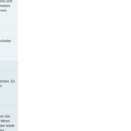
oren und
hreiben
Ihren
chaltet
icken. Es
er
dem Sie
h. Wenn
der letzte
der