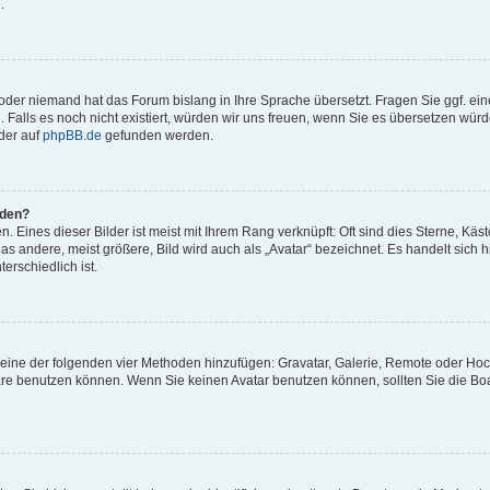
.
t oder niemand hat das Forum bislang in Ihre Sprache übersetzt. Fragen Sie ggf. ei
. Falls es noch nicht existiert, würden wir uns freuen, wenn Sie es übersetzen würd
der auf
phpBB.de
gefunden werden.
rden?
 Eines dieser Bilder ist meist mit Ihrem Rang verknüpft: Oft sind dies Sterne, Käs
s andere, meist größere, Bild wird auch als „Avatar“ bezeichnet. Es handelt sich hi
erschiedlich ist.
er eine der folgenden vier Methoden hinzufügen: Gravatar, Galerie, Remote oder Ho
re benutzen können. Wenn Sie keinen Avatar benutzen können, sollten Sie die Bo