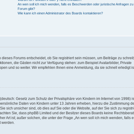
An wen soll ich mich wenden, falls es Beschwerden oder juristische Anfragen z
Forum gibt?
Wie kann ich einen Administrator des Boards kontaktieren?
 dieses Forums entscheidet, ob Sie registriert sein müssen, um Beiträge zu schrei
unktionen, die Gästen nicht zur Verfügung stehen: zum Beispiel Avatarbilder, Private
ppen und so weiter. Wir empfehlen Ihnen eine Anmeldung, da sie schnell erledigt is
deutsch: Gesetz zum Schutz der Privatsphäre von Kindern im Internet von 1998) is
persönliche Daten von Kindern unter 13 Jahren erheben, hierzu die Zustimmung de
sich unsicher sind, ob dies auf Sie oder die Website, auf der Sie sich zu registr
e beachten Sie, dass phpBB Limited und der Besitzer dieses Boards keine Rechtsbera
er Art ist; außer solchen, die unter der Frage „An wen soll ich mich wenden, falls e
t werden.