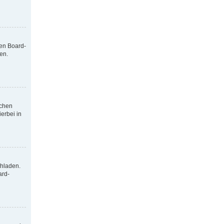
nen Board-
en.
tchen
erbei in
chladen.
ard-