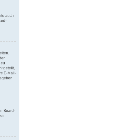
nte auch
ard-
eiten.
 den
neu
tgeteilt,
re E-Mail-
ngegeben
en Board-
 ein