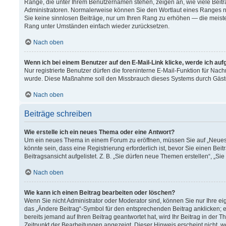
Ränge, die unter Ihrem Benutzernamen stehen, zeigen an, wie viele Beitr
Administratoren. Normalerweise können Sie den Wortlaut eines Ranges nich
Sie keine sinnlosen Beiträge, nur um Ihren Rang zu erhöhen — die meiste
Rang unter Umständen einfach wieder zurücksetzen.
Nach oben
Wenn ich bei einem Benutzer auf den E-Mail-Link klicke, werde ich au
Nur registrierte Benutzer dürfen die foreninterne E-Mail-Funktion für Nach
wurde. Diese Maßnahme soll den Missbrauch dieses Systems durch Gäst
Nach oben
Beiträge schreiben
Wie erstelle ich ein neues Thema oder eine Antwort?
Um ein neues Thema in einem Forum zu eröffnen, müssen Sie auf „Neues T
könnte sein, dass eine Registrierung erforderlich ist, bevor Sie einen B
Beitragsansicht aufgelistet. Z. B. „Sie dürfen neue Themen erstellen“, „Si
Nach oben
Wie kann ich einen Beitrag bearbeiten oder löschen?
Wenn Sie nicht Administrator oder Moderator sind, können Sie nur Ihre e
das „Ändere Beitrag“-Symbol für den entsprechenden Beitrag anklicken; ev
bereits jemand auf Ihren Beitrag geantwortet hat, wird Ihr Beitrag in der
Zeitpunkt der Bearbeitungen angezeigt. Dieser Hinweis erscheint nicht, 