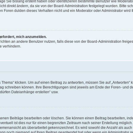
äge Sie bislang erstellt haben oder identifizieren bestimmte Benutzer wie Moderat
t direkt ändern, da sie von der Board-Administration festgelegt wurden. Bitte sc
n Foren dulden dieses Verhalten nicht und ein Moderator oder Administrator wird 
fgefordert, mich anzumelden.
richten an andere Benutzer nutzen, falls diese von der Board-Administration freiges
e verhindern.
hema“ klicken. Um auf einen Beitrag zu antworten, müssen Sie auf „Antworten“ kl
eitrag schreiben können. Ihre Berechtigungen sind jeweils am Ende der Foren- und d
e dürfen Dateianhänge erstellen“ usw.
igenen Beiträge bearbeiten oder löschen. Sie können einen Beitrag bearbeiten, in
entuell ist dies nur für einen begrenzten Zeitraum nach seiner Erstellung möglic
 Themenansicht als überarbeitet gekennzeichnet. Es wird sowohl die Anzahl als auch 
wenn noch niemand auf Ihren Beitrag geantwortet hat oder wenn ein Administrator o