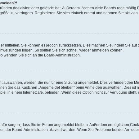
anmelden?!
Gründen deaktiviert oder gelöscht hat. Außerdem löschen viele Boards regelmäßig 
größe zu verringern. Registrieren Sie sich einfach erneut und nehmen Sie aktiv an
eder mitteilen, Sie können es jedoch zurücksetzen. Dies machen Sie, indem Sie auf 
nweisungen folgen. So sollten Sie sich schnell wieder anmelden können.
 so wenden Sie sich an die Board-Administration.
t auswählen, werden Sie nur für eine Sitzung angemeldet. Dies verhindert den M
nnen Sie das Kästchen „Angemeldet bleiben“ beim Anmelden auswählen. Dies ist n
iel in einem Internetcafé, befinden. Wenn diese Option nicht zur Verfügung steht,
ie dafür sorgen, dass Sie im Forum angemeldet bleiben. Außerdem ermöglichen Cook
von der Board-Administration aktiviert wurden. Wenn Sie Probleme bei der An- oder