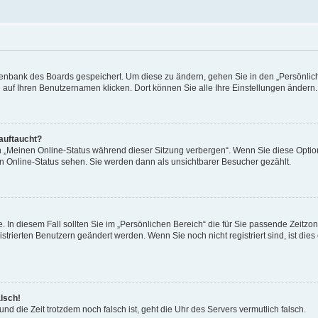
Datenbank des Boards gespeichert. Um diese zu ändern, gehen Sie in den „Persönli
e auf Ihren Benutzernamen klicken. Dort können Sie alle Ihre Einstellungen ändern.
 auftaucht?
on „Meinen Online-Status während dieser Sitzung verbergen“. Wenn Sie diese Optio
en Online-Status sehen. Sie werden dann als unsichtbarer Besucher gezählt.
e. In diesem Fall sollten Sie im „Persönlichen Bereich“ die für Sie passende Zeitzo
gistrierten Benutzern geändert werden. Wenn Sie noch nicht registriert sind, ist dies 
alsch!
und die Zeit trotzdem noch falsch ist, geht die Uhr des Servers vermutlich falsch.