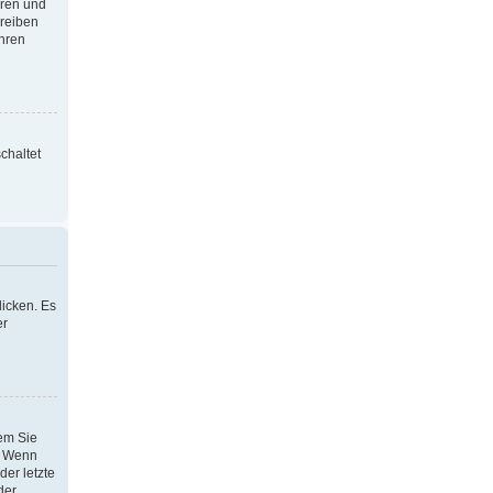
oren und
hreiben
Ihren
chaltet
icken. Es
er
dem Sie
h. Wenn
der letzte
der