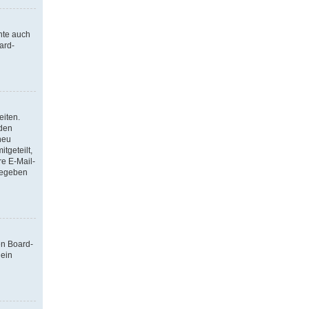
nte auch
ard-
eiten.
 den
neu
tgeteilt,
re E-Mail-
ngegeben
en Board-
 ein