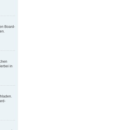
nen Board-
en.
tchen
erbei in
chladen.
ard-