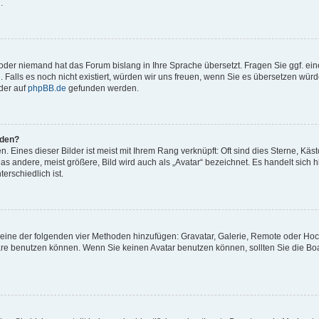
.
t oder niemand hat das Forum bislang in Ihre Sprache übersetzt. Fragen Sie ggf. ei
. Falls es noch nicht existiert, würden wir uns freuen, wenn Sie es übersetzen würd
der auf
phpBB.de
gefunden werden.
rden?
 Eines dieser Bilder ist meist mit Ihrem Rang verknüpft: Oft sind dies Sterne, Käs
s andere, meist größere, Bild wird auch als „Avatar“ bezeichnet. Es handelt sich hi
erschiedlich ist.
er eine der folgenden vier Methoden hinzufügen: Gravatar, Galerie, Remote oder Ho
re benutzen können. Wenn Sie keinen Avatar benutzen können, sollten Sie die Bo