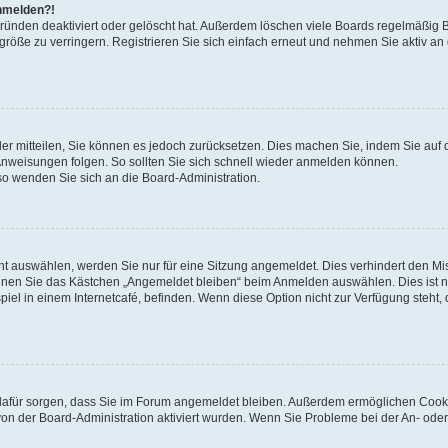
anmelden?!
Gründen deaktiviert oder gelöscht hat. Außerdem löschen viele Boards regelmäßig 
größe zu verringern. Registrieren Sie sich einfach erneut und nehmen Sie aktiv an
eder mitteilen, Sie können es jedoch zurücksetzen. Dies machen Sie, indem Sie auf 
nweisungen folgen. So sollten Sie sich schnell wieder anmelden können.
 so wenden Sie sich an die Board-Administration.
t auswählen, werden Sie nur für eine Sitzung angemeldet. Dies verhindert den M
nnen Sie das Kästchen „Angemeldet bleiben“ beim Anmelden auswählen. Dies ist n
iel in einem Internetcafé, befinden. Wenn diese Option nicht zur Verfügung steht,
ie dafür sorgen, dass Sie im Forum angemeldet bleiben. Außerdem ermöglichen Cook
von der Board-Administration aktiviert wurden. Wenn Sie Probleme bei der An- oder