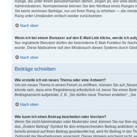
Ränge, die unter Ihrem Benutzernamen stehen, zeigen an, wie viele Beitr
Administratoren. Normalerweise können Sie den Wortlaut eines Ranges nich
Sie keine sinnlosen Beiträge, nur um Ihren Rang zu erhöhen — die meiste
Rang unter Umständen einfach wieder zurücksetzen.
Nach oben
Wenn ich bei einem Benutzer auf den E-Mail-Link klicke, werde ich au
Nur registrierte Benutzer dürfen die foreninterne E-Mail-Funktion für Nach
wurde. Diese Maßnahme soll den Missbrauch dieses Systems durch Gäst
Nach oben
Beiträge schreiben
Wie erstelle ich ein neues Thema oder eine Antwort?
Um ein neues Thema in einem Forum zu eröffnen, müssen Sie auf „Neues T
könnte sein, dass eine Registrierung erforderlich ist, bevor Sie einen B
Beitragsansicht aufgelistet. Z. B. „Sie dürfen neue Themen erstellen“, „Si
Nach oben
Wie kann ich einen Beitrag bearbeiten oder löschen?
Wenn Sie nicht Administrator oder Moderator sind, können Sie nur Ihre e
das „Ändere Beitrag“-Symbol für den entsprechenden Beitrag anklicken; ev
bereits jemand auf Ihren Beitrag geantwortet hat, wird Ihr Beitrag in der
Zeitpunkt der Bearbeitungen angezeigt. Dieser Hinweis erscheint nicht, 