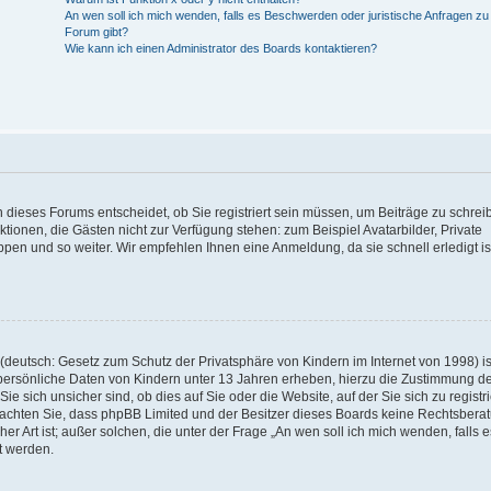
An wen soll ich mich wenden, falls es Beschwerden oder juristische Anfragen z
Forum gibt?
Wie kann ich einen Administrator des Boards kontaktieren?
 dieses Forums entscheidet, ob Sie registriert sein müssen, um Beiträge zu schrei
unktionen, die Gästen nicht zur Verfügung stehen: zum Beispiel Avatarbilder, Private
ppen und so weiter. Wir empfehlen Ihnen eine Anmeldung, da sie schnell erledigt is
deutsch: Gesetz zum Schutz der Privatsphäre von Kindern im Internet von 1998) is
persönliche Daten von Kindern unter 13 Jahren erheben, hierzu die Zustimmung de
sich unsicher sind, ob dies auf Sie oder die Website, auf der Sie sich zu registr
e beachten Sie, dass phpBB Limited und der Besitzer dieses Boards keine Rechtsbera
er Art ist; außer solchen, die unter der Frage „An wen soll ich mich wenden, falls e
t werden.