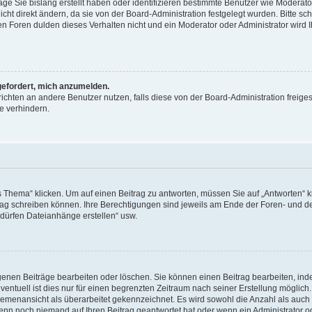
äge Sie bislang erstellt haben oder identifizieren bestimmte Benutzer wie Moderat
t direkt ändern, da sie von der Board-Administration festgelegt wurden. Bitte sc
n Foren dulden dieses Verhalten nicht und ein Moderator oder Administrator wird 
fgefordert, mich anzumelden.
richten an andere Benutzer nutzen, falls diese von der Board-Administration freiges
e verhindern.
hema“ klicken. Um auf einen Beitrag zu antworten, müssen Sie auf „Antworten“ kl
eitrag schreiben können. Ihre Berechtigungen sind jeweils am Ende der Foren- und d
e dürfen Dateianhänge erstellen“ usw.
igenen Beiträge bearbeiten oder löschen. Sie können einen Beitrag bearbeiten, in
entuell ist dies nur für einen begrenzten Zeitraum nach seiner Erstellung möglic
 Themenansicht als überarbeitet gekennzeichnet. Es wird sowohl die Anzahl als auch 
wenn noch niemand auf Ihren Beitrag geantwortet hat oder wenn ein Administrator o