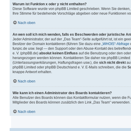
Warum ist Funktion x oder y nicht enthalten?
Diese Software wurde von phpBB Limited geschrieben. Wenn Sie denken, 
Ihre Stimme für bestehende Vorschläge abgeben oder neue Funktionen v
Nach oben
An wen soll ich mich wenden, falls es Beschwerden oder juristische A
Jeder Administrator, der auf der „Das Team“-Seite aufgeführt ist, ist ein g
Besitzer der Domain kontaktieren (führen Sie dazu eine
„WHOIS“-Abfrage
d
funpic.de usw. liegt — den Support oder den Abuse-Kontakt des betreffe
e. V. (phpBB.de)
absolut keinen Einfluss
auf die Benutzung oder den oder
herangezogen werden können. Kontaktieren Sie daher nie phpBB Limited 
(Unterlassungserklärungen, Haftungsfragen usw.), die
sich nicht direkt
auf
phpBB Limited oder phpBB Deutschland e. V. E-Mails schreiben, die die
So
knappe Antwort erhalten.
Nach oben
Wie kann ich einen Administrator des Boards kontaktieren?
Alle Benutzer des Boards können das Kontaktformular nutzen, wenn die Fun
Mitglieder des Boards können zusätzlich den Link „Das Team“ verwenden.
Nach oben