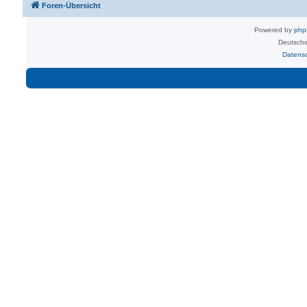
Foren-Übersicht
Powered by
ph
Deutsche
Datens