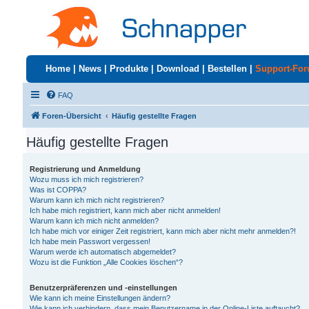
Home
|
News
|
Produkte
|
Download
|
Bestellen
|
Support-Fo
FAQ
Foren-Übersicht
Häufig gestellte Fragen
Häufig gestellte Fragen
Registrierung und Anmeldung
Wozu muss ich mich registrieren?
Was ist COPPA?
Warum kann ich mich nicht registrieren?
Ich habe mich registriert, kann mich aber nicht anmelden!
Warum kann ich mich nicht anmelden?
Ich habe mich vor einiger Zeit registriert, kann mich aber nicht mehr anmelden?!
Ich habe mein Passwort vergessen!
Warum werde ich automatisch abgemeldet?
Wozu ist die Funktion „Alle Cookies löschen“?
Benutzerpräferenzen und -einstellungen
Wie kann ich meine Einstellungen ändern?
Wie kann ich verhindern, dass mein Benutzername in der Online-Liste auftaucht?