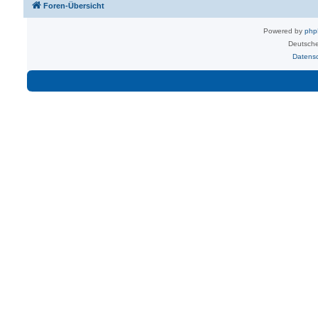
Foren-Übersicht
Powered by
ph
Deutsche
Datens