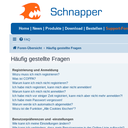
Home
|
News
|
Produkte
|
Download
|
Bestellen
|
Support-Fo
FAQ
Foren-Übersicht
Häufig gestellte Fragen
Häufig gestellte Fragen
Registrierung und Anmeldung
Wozu muss ich mich registrieren?
Was ist COPPA?
Warum kann ich mich nicht registrieren?
Ich habe mich registriert, kann mich aber nicht anmelden!
Warum kann ich mich nicht anmelden?
Ich habe mich vor einiger Zeit registriert, kann mich aber nicht mehr anmelden?!
Ich habe mein Passwort vergessen!
Warum werde ich automatisch abgemeldet?
Wozu ist die Funktion „Alle Cookies löschen“?
Benutzerpräferenzen und -einstellungen
Wie kann ich meine Einstellungen ändern?
Wie kann ich verhindern, dass mein Benutzername in der Online-Liste auftaucht?