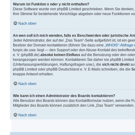
Warum ist Funktion x oder y nicht enthalten?
Diese Software wurde von phpBB Limited geschrieben. Wenn Sie denken, 
Ihre Stimme für bestehende Vorschläge abgeben oder neue Funktionen v
Nach oben
An wen soll ich mich wenden, falls es Beschwerden oder juristische A
Jeder Administrator, der auf der „Das Team“-Seite aufgeführt ist, ist ein g
Besitzer der Domain kontaktieren (führen Sie dazu eine
„WHOIS“-Abfrage
d
funpic.de usw. liegt — den Support oder den Abuse-Kontakt des betreffe
e. V. (phpBB.de)
absolut keinen Einfluss
auf die Benutzung oder den oder
herangezogen werden können. Kontaktieren Sie daher nie phpBB Limited 
(Unterlassungserklärungen, Haftungsfragen usw.), die
sich nicht direkt
auf
phpBB Limited oder phpBB Deutschland e. V. E-Mails schreiben, die die
So
knappe Antwort erhalten.
Nach oben
Wie kann ich einen Administrator des Boards kontaktieren?
Alle Benutzer des Boards können das Kontaktformular nutzen, wenn die Fun
Mitglieder des Boards können zusätzlich den Link „Das Team“ verwenden.
Nach oben