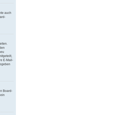
nte auch
ard-
eiten.
 den
neu
tgeteilt,
re E-Mail-
ngegeben
en Board-
 ein