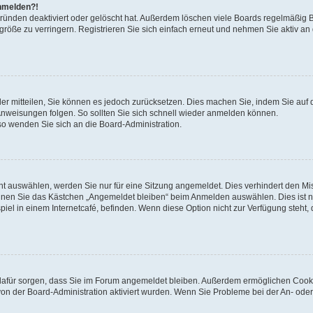
anmelden?!
Gründen deaktiviert oder gelöscht hat. Außerdem löschen viele Boards regelmäßig 
größe zu verringern. Registrieren Sie sich einfach erneut und nehmen Sie aktiv an
eder mitteilen, Sie können es jedoch zurücksetzen. Dies machen Sie, indem Sie auf 
nweisungen folgen. So sollten Sie sich schnell wieder anmelden können.
 so wenden Sie sich an die Board-Administration.
t auswählen, werden Sie nur für eine Sitzung angemeldet. Dies verhindert den M
nnen Sie das Kästchen „Angemeldet bleiben“ beim Anmelden auswählen. Dies ist n
iel in einem Internetcafé, befinden. Wenn diese Option nicht zur Verfügung steht,
ie dafür sorgen, dass Sie im Forum angemeldet bleiben. Außerdem ermöglichen Cook
von der Board-Administration aktiviert wurden. Wenn Sie Probleme bei der An- oder