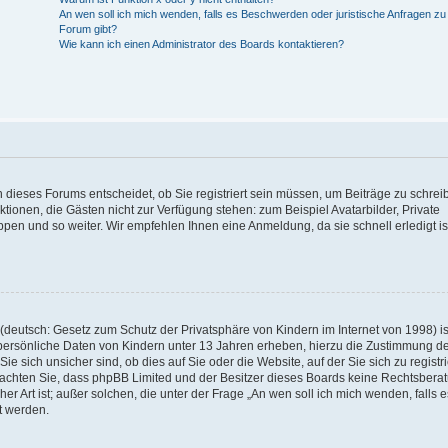
An wen soll ich mich wenden, falls es Beschwerden oder juristische Anfragen z
Forum gibt?
Wie kann ich einen Administrator des Boards kontaktieren?
 dieses Forums entscheidet, ob Sie registriert sein müssen, um Beiträge zu schrei
unktionen, die Gästen nicht zur Verfügung stehen: zum Beispiel Avatarbilder, Private
ppen und so weiter. Wir empfehlen Ihnen eine Anmeldung, da sie schnell erledigt is
deutsch: Gesetz zum Schutz der Privatsphäre von Kindern im Internet von 1998) is
persönliche Daten von Kindern unter 13 Jahren erheben, hierzu die Zustimmung de
sich unsicher sind, ob dies auf Sie oder die Website, auf der Sie sich zu registr
e beachten Sie, dass phpBB Limited und der Besitzer dieses Boards keine Rechtsbera
er Art ist; außer solchen, die unter der Frage „An wen soll ich mich wenden, falls e
t werden.