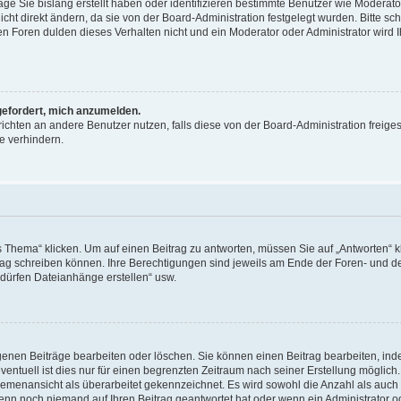
äge Sie bislang erstellt haben oder identifizieren bestimmte Benutzer wie Moderat
t direkt ändern, da sie von der Board-Administration festgelegt wurden. Bitte sc
n Foren dulden dieses Verhalten nicht und ein Moderator oder Administrator wird 
fgefordert, mich anzumelden.
richten an andere Benutzer nutzen, falls diese von der Board-Administration freiges
e verhindern.
hema“ klicken. Um auf einen Beitrag zu antworten, müssen Sie auf „Antworten“ kl
eitrag schreiben können. Ihre Berechtigungen sind jeweils am Ende der Foren- und d
e dürfen Dateianhänge erstellen“ usw.
igenen Beiträge bearbeiten oder löschen. Sie können einen Beitrag bearbeiten, in
entuell ist dies nur für einen begrenzten Zeitraum nach seiner Erstellung möglic
 Themenansicht als überarbeitet gekennzeichnet. Es wird sowohl die Anzahl als auch 
wenn noch niemand auf Ihren Beitrag geantwortet hat oder wenn ein Administrator o