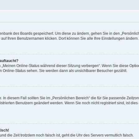
Datenbank des Boards gespeichert. Um diese zu ändern, gehen Sie in den „Persönli
e auf Ihren Benutzernamen klicken. Dort können Sie alle Ihre Einstellungen ändern.
 auftaucht?
on „Meinen Online-Status während dieser Sitzung verbergen“. Wenn Sie diese Optio
en Online-Status sehen. Sie werden dann als unsichtbarer Besucher gezählt.
e. In diesem Fall sollten Sie im „Persönlichen Bereich“ die für Sie passende Zeitzo
gistrierten Benutzern geändert werden. Wenn Sie noch nicht registriert sind, ist dies 
alsch!
und die Zeit trotzdem noch falsch ist, geht die Uhr des Servers vermutlich falsch.