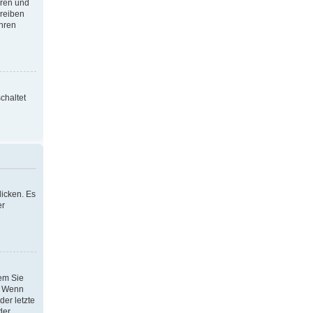
oren und
hreiben
Ihren
chaltet
icken. Es
er
dem Sie
h. Wenn
der letzte
der