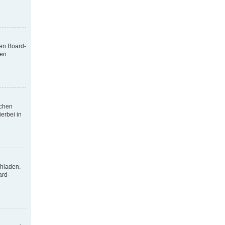
nen Board-
en.
tchen
erbei in
chladen.
ard-