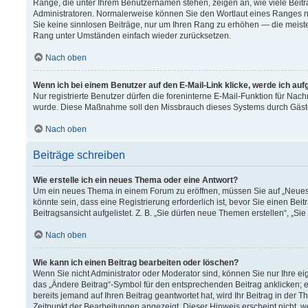
Ränge, die unter Ihrem Benutzernamen stehen, zeigen an, wie viele Beitr
Administratoren. Normalerweise können Sie den Wortlaut eines Ranges nich
Sie keine sinnlosen Beiträge, nur um Ihren Rang zu erhöhen — die meiste
Rang unter Umständen einfach wieder zurücksetzen.
Nach oben
Wenn ich bei einem Benutzer auf den E-Mail-Link klicke, werde ich au
Nur registrierte Benutzer dürfen die foreninterne E-Mail-Funktion für Nach
wurde. Diese Maßnahme soll den Missbrauch dieses Systems durch Gäst
Nach oben
Beiträge schreiben
Wie erstelle ich ein neues Thema oder eine Antwort?
Um ein neues Thema in einem Forum zu eröffnen, müssen Sie auf „Neues T
könnte sein, dass eine Registrierung erforderlich ist, bevor Sie einen B
Beitragsansicht aufgelistet. Z. B. „Sie dürfen neue Themen erstellen“, „Si
Nach oben
Wie kann ich einen Beitrag bearbeiten oder löschen?
Wenn Sie nicht Administrator oder Moderator sind, können Sie nur Ihre e
das „Ändere Beitrag“-Symbol für den entsprechenden Beitrag anklicken; ev
bereits jemand auf Ihren Beitrag geantwortet hat, wird Ihr Beitrag in der
Zeitpunkt der Bearbeitungen angezeigt. Dieser Hinweis erscheint nicht, 