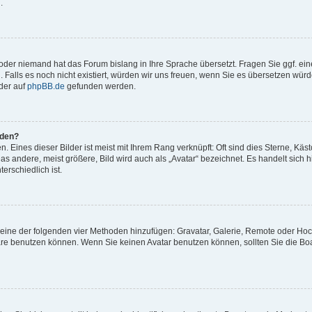
.
t oder niemand hat das Forum bislang in Ihre Sprache übersetzt. Fragen Sie ggf. ei
. Falls es noch nicht existiert, würden wir uns freuen, wenn Sie es übersetzen würd
der auf
phpBB.de
gefunden werden.
rden?
 Eines dieser Bilder ist meist mit Ihrem Rang verknüpft: Oft sind dies Sterne, Käs
s andere, meist größere, Bild wird auch als „Avatar“ bezeichnet. Es handelt sich hi
erschiedlich ist.
er eine der folgenden vier Methoden hinzufügen: Gravatar, Galerie, Remote oder Ho
re benutzen können. Wenn Sie keinen Avatar benutzen können, sollten Sie die Bo