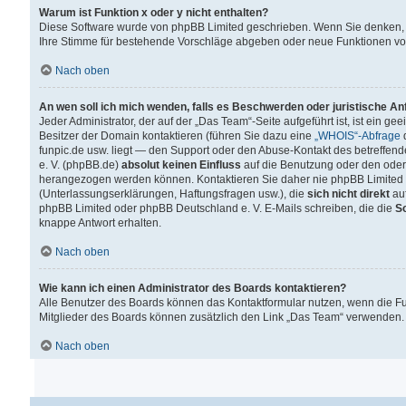
Warum ist Funktion x oder y nicht enthalten?
Diese Software wurde von phpBB Limited geschrieben. Wenn Sie denken, 
Ihre Stimme für bestehende Vorschläge abgeben oder neue Funktionen v
Nach oben
An wen soll ich mich wenden, falls es Beschwerden oder juristische A
Jeder Administrator, der auf der „Das Team“-Seite aufgeführt ist, ist ein g
Besitzer der Domain kontaktieren (führen Sie dazu eine
„WHOIS“-Abfrage
d
funpic.de usw. liegt — den Support oder den Abuse-Kontakt des betreffe
e. V. (phpBB.de)
absolut keinen Einfluss
auf die Benutzung oder den oder
herangezogen werden können. Kontaktieren Sie daher nie phpBB Limited 
(Unterlassungserklärungen, Haftungsfragen usw.), die
sich nicht direkt
auf
phpBB Limited oder phpBB Deutschland e. V. E-Mails schreiben, die die
So
knappe Antwort erhalten.
Nach oben
Wie kann ich einen Administrator des Boards kontaktieren?
Alle Benutzer des Boards können das Kontaktformular nutzen, wenn die Fun
Mitglieder des Boards können zusätzlich den Link „Das Team“ verwenden.
Nach oben