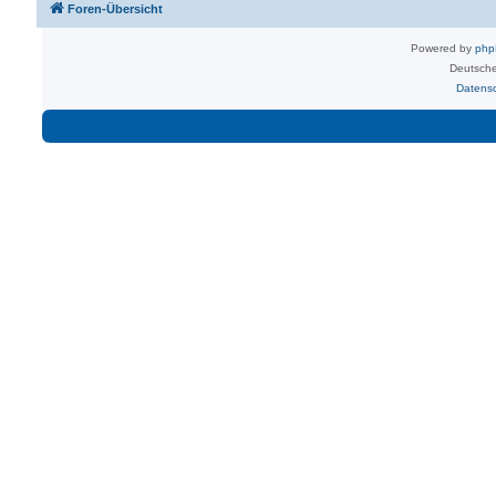
Foren-Übersicht
Powered by
ph
Deutsche
Datens