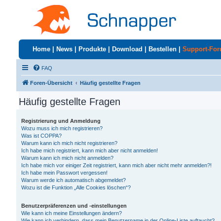
Home
|
News
|
Produkte
|
Download
|
Bestellen
|
Support-Fo
FAQ
Foren-Übersicht
Häufig gestellte Fragen
Häufig gestellte Fragen
Registrierung und Anmeldung
Wozu muss ich mich registrieren?
Was ist COPPA?
Warum kann ich mich nicht registrieren?
Ich habe mich registriert, kann mich aber nicht anmelden!
Warum kann ich mich nicht anmelden?
Ich habe mich vor einiger Zeit registriert, kann mich aber nicht mehr anmelden?!
Ich habe mein Passwort vergessen!
Warum werde ich automatisch abgemeldet?
Wozu ist die Funktion „Alle Cookies löschen“?
Benutzerpräferenzen und -einstellungen
Wie kann ich meine Einstellungen ändern?
Wie kann ich verhindern, dass mein Benutzername in der Online-Liste auftaucht?