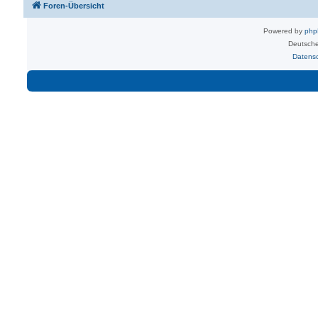
Foren-Übersicht
Powered by
ph
Deutsche
Datens