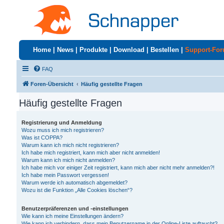
Home
|
News
|
Produkte
|
Download
|
Bestellen
|
Support-Fo
FAQ
Foren-Übersicht
Häufig gestellte Fragen
Häufig gestellte Fragen
Registrierung und Anmeldung
Wozu muss ich mich registrieren?
Was ist COPPA?
Warum kann ich mich nicht registrieren?
Ich habe mich registriert, kann mich aber nicht anmelden!
Warum kann ich mich nicht anmelden?
Ich habe mich vor einiger Zeit registriert, kann mich aber nicht mehr anmelden?!
Ich habe mein Passwort vergessen!
Warum werde ich automatisch abgemeldet?
Wozu ist die Funktion „Alle Cookies löschen“?
Benutzerpräferenzen und -einstellungen
Wie kann ich meine Einstellungen ändern?
Wie kann ich verhindern, dass mein Benutzername in der Online-Liste auftaucht?