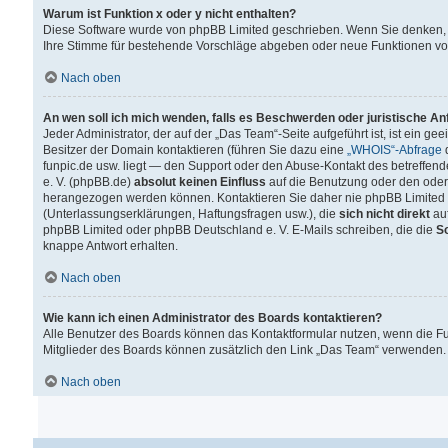
Warum ist Funktion x oder y nicht enthalten?
Diese Software wurde von phpBB Limited geschrieben. Wenn Sie denken, 
Ihre Stimme für bestehende Vorschläge abgeben oder neue Funktionen v
Nach oben
An wen soll ich mich wenden, falls es Beschwerden oder juristische A
Jeder Administrator, der auf der „Das Team“-Seite aufgeführt ist, ist ein g
Besitzer der Domain kontaktieren (führen Sie dazu eine
„WHOIS“-Abfrage
d
funpic.de usw. liegt — den Support oder den Abuse-Kontakt des betreffe
e. V. (phpBB.de)
absolut keinen Einfluss
auf die Benutzung oder den oder
herangezogen werden können. Kontaktieren Sie daher nie phpBB Limited 
(Unterlassungserklärungen, Haftungsfragen usw.), die
sich nicht direkt
auf
phpBB Limited oder phpBB Deutschland e. V. E-Mails schreiben, die die
So
knappe Antwort erhalten.
Nach oben
Wie kann ich einen Administrator des Boards kontaktieren?
Alle Benutzer des Boards können das Kontaktformular nutzen, wenn die Fun
Mitglieder des Boards können zusätzlich den Link „Das Team“ verwenden.
Nach oben