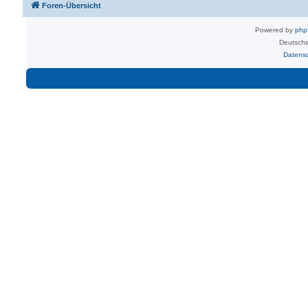
Foren-Übersicht
Powered by
ph
Deutsche
Datens