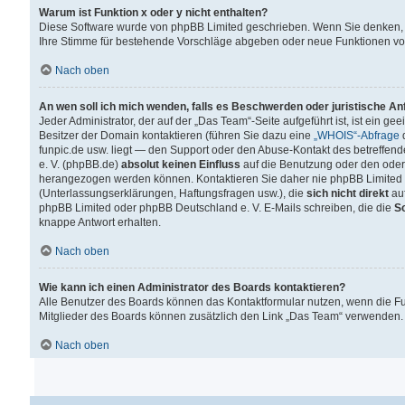
Warum ist Funktion x oder y nicht enthalten?
Diese Software wurde von phpBB Limited geschrieben. Wenn Sie denken, 
Ihre Stimme für bestehende Vorschläge abgeben oder neue Funktionen v
Nach oben
An wen soll ich mich wenden, falls es Beschwerden oder juristische A
Jeder Administrator, der auf der „Das Team“-Seite aufgeführt ist, ist ein g
Besitzer der Domain kontaktieren (führen Sie dazu eine
„WHOIS“-Abfrage
d
funpic.de usw. liegt — den Support oder den Abuse-Kontakt des betreffe
e. V. (phpBB.de)
absolut keinen Einfluss
auf die Benutzung oder den oder
herangezogen werden können. Kontaktieren Sie daher nie phpBB Limited 
(Unterlassungserklärungen, Haftungsfragen usw.), die
sich nicht direkt
auf
phpBB Limited oder phpBB Deutschland e. V. E-Mails schreiben, die die
So
knappe Antwort erhalten.
Nach oben
Wie kann ich einen Administrator des Boards kontaktieren?
Alle Benutzer des Boards können das Kontaktformular nutzen, wenn die Fun
Mitglieder des Boards können zusätzlich den Link „Das Team“ verwenden.
Nach oben