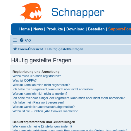
Home
|
News
|
Produkte
|
Download
|
Bestellen
|
Support-Fo
FAQ
Foren-Übersicht
Häufig gestellte Fragen
Häufig gestellte Fragen
Registrierung und Anmeldung
Wozu muss ich mich registrieren?
Was ist COPPA?
Warum kann ich mich nicht registrieren?
Ich habe mich registriert, kann mich aber nicht anmelden!
Warum kann ich mich nicht anmelden?
Ich habe mich vor einiger Zeit registriert, kann mich aber nicht mehr anmelden?!
Ich habe mein Passwort vergessen!
Warum werde ich automatisch abgemeldet?
Wozu ist die Funktion „Alle Cookies löschen“?
Benutzerpräferenzen und -einstellungen
Wie kann ich meine Einstellungen ändern?
Wie kann ich verhindern, dass mein Benutzername in der Online-Liste auftaucht?