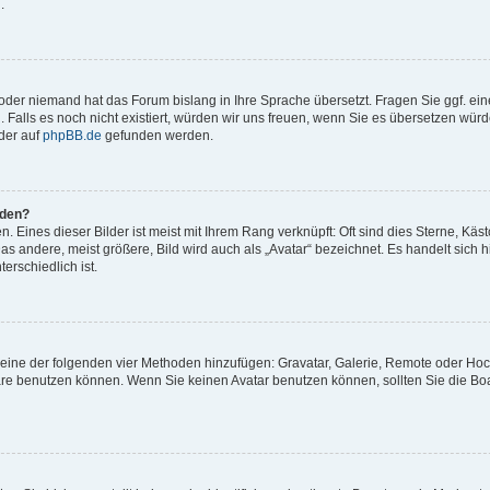
.
t oder niemand hat das Forum bislang in Ihre Sprache übersetzt. Fragen Sie ggf. ei
. Falls es noch nicht existiert, würden wir uns freuen, wenn Sie es übersetzen würd
der auf
phpBB.de
gefunden werden.
rden?
 Eines dieser Bilder ist meist mit Ihrem Rang verknüpft: Oft sind dies Sterne, Käs
s andere, meist größere, Bild wird auch als „Avatar“ bezeichnet. Es handelt sich hi
erschiedlich ist.
er eine der folgenden vier Methoden hinzufügen: Gravatar, Galerie, Remote oder Ho
re benutzen können. Wenn Sie keinen Avatar benutzen können, sollten Sie die Bo