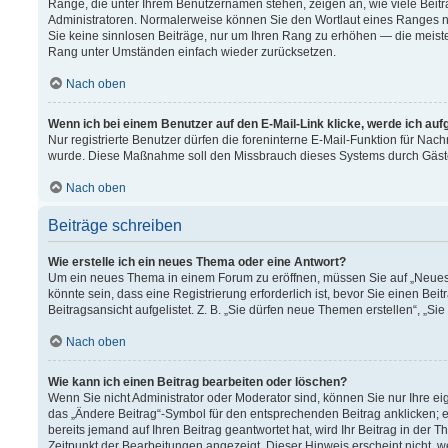
Ränge, die unter Ihrem Benutzernamen stehen, zeigen an, wie viele Beitr
Administratoren. Normalerweise können Sie den Wortlaut eines Ranges nich
Sie keine sinnlosen Beiträge, nur um Ihren Rang zu erhöhen — die meiste
Rang unter Umständen einfach wieder zurücksetzen.
Nach oben
Wenn ich bei einem Benutzer auf den E-Mail-Link klicke, werde ich au
Nur registrierte Benutzer dürfen die foreninterne E-Mail-Funktion für Nach
wurde. Diese Maßnahme soll den Missbrauch dieses Systems durch Gäst
Nach oben
Beiträge schreiben
Wie erstelle ich ein neues Thema oder eine Antwort?
Um ein neues Thema in einem Forum zu eröffnen, müssen Sie auf „Neues T
könnte sein, dass eine Registrierung erforderlich ist, bevor Sie einen B
Beitragsansicht aufgelistet. Z. B. „Sie dürfen neue Themen erstellen“, „Si
Nach oben
Wie kann ich einen Beitrag bearbeiten oder löschen?
Wenn Sie nicht Administrator oder Moderator sind, können Sie nur Ihre e
das „Ändere Beitrag“-Symbol für den entsprechenden Beitrag anklicken; ev
bereits jemand auf Ihren Beitrag geantwortet hat, wird Ihr Beitrag in der
Zeitpunkt der Bearbeitungen angezeigt. Dieser Hinweis erscheint nicht, 