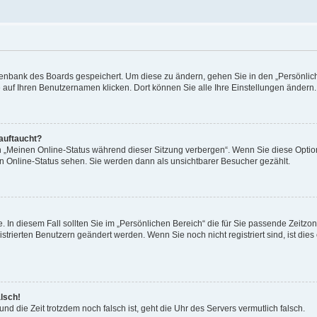
Datenbank des Boards gespeichert. Um diese zu ändern, gehen Sie in den „Persönli
e auf Ihren Benutzernamen klicken. Dort können Sie alle Ihre Einstellungen ändern.
 auftaucht?
on „Meinen Online-Status während dieser Sitzung verbergen“. Wenn Sie diese Optio
en Online-Status sehen. Sie werden dann als unsichtbarer Besucher gezählt.
e. In diesem Fall sollten Sie im „Persönlichen Bereich“ die für Sie passende Zeitzo
gistrierten Benutzern geändert werden. Wenn Sie noch nicht registriert sind, ist dies 
alsch!
und die Zeit trotzdem noch falsch ist, geht die Uhr des Servers vermutlich falsch.