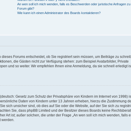
An wen soll ich mich wenden, falls es Beschwerden oder juristische Anfragen z
Forum gibt?
Wie kann ich einen Administrator des Boards kontaktieren?
 dieses Forums entscheidet, ob Sie registriert sein müssen, um Beiträge zu schrei
unktionen, die Gästen nicht zur Verfügung stehen: zum Beispiel Avatarbilder, Private
ppen und so weiter. Wir empfehlen Ihnen eine Anmeldung, da sie schnell erledigt is
deutsch: Gesetz zum Schutz der Privatsphäre von Kindern im Internet von 1998) is
persönliche Daten von Kindern unter 13 Jahren erheben, hierzu die Zustimmung de
sich unsicher sind, ob dies auf Sie oder die Website, auf der Sie sich zu registr
e beachten Sie, dass phpBB Limited und der Besitzer dieses Boards keine Rechtsbera
er Art ist; außer solchen, die unter der Frage „An wen soll ich mich wenden, falls e
t werden.