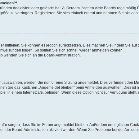
anmelden?!
Gründen deaktiviert oder gelöscht hat. Außerdem löschen viele Boards regelmäßig 
größe zu verringern. Registrieren Sie sich einfach erneut und nehmen Sie aktiv an
eder mitteilen, Sie können es jedoch zurücksetzen. Dies machen Sie, indem Sie auf 
nweisungen folgen. So sollten Sie sich schnell wieder anmelden können.
 so wenden Sie sich an die Board-Administration.
t auswählen, werden Sie nur für eine Sitzung angemeldet. Dies verhindert den M
nnen Sie das Kästchen „Angemeldet bleiben“ beim Anmelden auswählen. Dies ist n
iel in einem Internetcafé, befinden. Wenn diese Option nicht zur Verfügung steht,
ie dafür sorgen, dass Sie im Forum angemeldet bleiben. Außerdem ermöglichen Cook
von der Board-Administration aktiviert wurden. Wenn Sie Probleme bei der An- oder