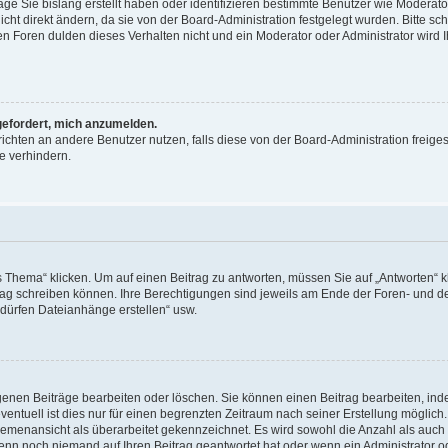
äge Sie bislang erstellt haben oder identifizieren bestimmte Benutzer wie Moderat
t direkt ändern, da sie von der Board-Administration festgelegt wurden. Bitte sc
n Foren dulden dieses Verhalten nicht und ein Moderator oder Administrator wird 
fgefordert, mich anzumelden.
richten an andere Benutzer nutzen, falls diese von der Board-Administration freiges
e verhindern.
hema“ klicken. Um auf einen Beitrag zu antworten, müssen Sie auf „Antworten“ kl
eitrag schreiben können. Ihre Berechtigungen sind jeweils am Ende der Foren- und d
e dürfen Dateianhänge erstellen“ usw.
igenen Beiträge bearbeiten oder löschen. Sie können einen Beitrag bearbeiten, in
entuell ist dies nur für einen begrenzten Zeitraum nach seiner Erstellung möglic
 Themenansicht als überarbeitet gekennzeichnet. Es wird sowohl die Anzahl als auch 
wenn noch niemand auf Ihren Beitrag geantwortet hat oder wenn ein Administrator o