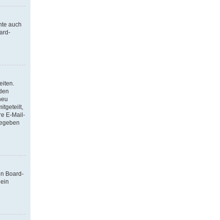
nte auch
ard-
eiten.
 den
neu
tgeteilt,
re E-Mail-
ngegeben
en Board-
 ein