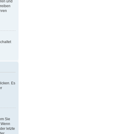
oren und
hreiben
Ihren
chaltet
icken. Es
er
dem Sie
h. Wenn
der letzte
der