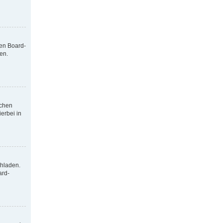
nen Board-
en.
tchen
erbei in
chladen.
ard-