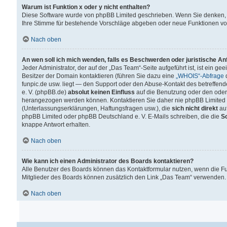
Warum ist Funktion x oder y nicht enthalten?
Diese Software wurde von phpBB Limited geschrieben. Wenn Sie denken, 
Ihre Stimme für bestehende Vorschläge abgeben oder neue Funktionen v
Nach oben
An wen soll ich mich wenden, falls es Beschwerden oder juristische A
Jeder Administrator, der auf der „Das Team“-Seite aufgeführt ist, ist ein g
Besitzer der Domain kontaktieren (führen Sie dazu eine
„WHOIS“-Abfrage
d
funpic.de usw. liegt — den Support oder den Abuse-Kontakt des betreffe
e. V. (phpBB.de)
absolut keinen Einfluss
auf die Benutzung oder den oder
herangezogen werden können. Kontaktieren Sie daher nie phpBB Limited 
(Unterlassungserklärungen, Haftungsfragen usw.), die
sich nicht direkt
auf
phpBB Limited oder phpBB Deutschland e. V. E-Mails schreiben, die die
So
knappe Antwort erhalten.
Nach oben
Wie kann ich einen Administrator des Boards kontaktieren?
Alle Benutzer des Boards können das Kontaktformular nutzen, wenn die Fun
Mitglieder des Boards können zusätzlich den Link „Das Team“ verwenden.
Nach oben