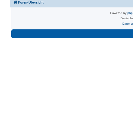
Foren-Übersicht
Powered by
ph
Deutsche
Datens