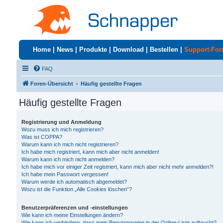
Home
|
News
|
Produkte
|
Download
|
Bestellen
|
Support-Fo
FAQ
Foren-Übersicht
Häufig gestellte Fragen
Häufig gestellte Fragen
Registrierung und Anmeldung
Wozu muss ich mich registrieren?
Was ist COPPA?
Warum kann ich mich nicht registrieren?
Ich habe mich registriert, kann mich aber nicht anmelden!
Warum kann ich mich nicht anmelden?
Ich habe mich vor einiger Zeit registriert, kann mich aber nicht mehr anmelden?!
Ich habe mein Passwort vergessen!
Warum werde ich automatisch abgemeldet?
Wozu ist die Funktion „Alle Cookies löschen“?
Benutzerpräferenzen und -einstellungen
Wie kann ich meine Einstellungen ändern?
Wie kann ich verhindern, dass mein Benutzername in der Online-Liste auftaucht?