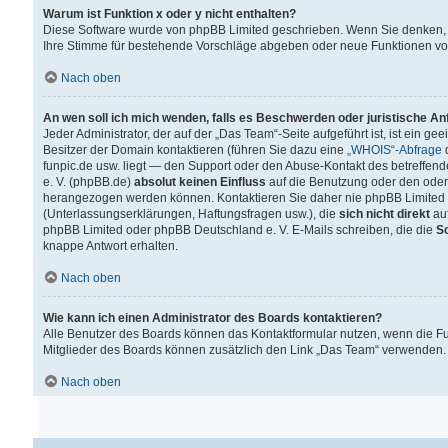
Warum ist Funktion x oder y nicht enthalten?
Diese Software wurde von phpBB Limited geschrieben. Wenn Sie denken, 
Ihre Stimme für bestehende Vorschläge abgeben oder neue Funktionen v
Nach oben
An wen soll ich mich wenden, falls es Beschwerden oder juristische A
Jeder Administrator, der auf der „Das Team“-Seite aufgeführt ist, ist ein g
Besitzer der Domain kontaktieren (führen Sie dazu eine
„WHOIS“-Abfrage
d
funpic.de usw. liegt — den Support oder den Abuse-Kontakt des betreffe
e. V. (phpBB.de)
absolut keinen Einfluss
auf die Benutzung oder den oder
herangezogen werden können. Kontaktieren Sie daher nie phpBB Limited 
(Unterlassungserklärungen, Haftungsfragen usw.), die
sich nicht direkt
auf
phpBB Limited oder phpBB Deutschland e. V. E-Mails schreiben, die die
So
knappe Antwort erhalten.
Nach oben
Wie kann ich einen Administrator des Boards kontaktieren?
Alle Benutzer des Boards können das Kontaktformular nutzen, wenn die Fun
Mitglieder des Boards können zusätzlich den Link „Das Team“ verwenden.
Nach oben