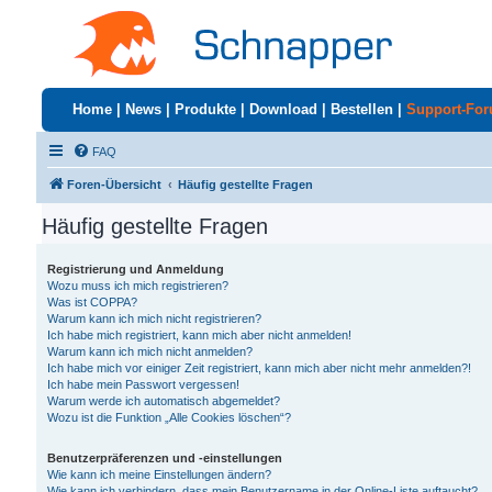
Home
|
News
|
Produkte
|
Download
|
Bestellen
|
Support-Fo
FAQ
Foren-Übersicht
Häufig gestellte Fragen
Häufig gestellte Fragen
Registrierung und Anmeldung
Wozu muss ich mich registrieren?
Was ist COPPA?
Warum kann ich mich nicht registrieren?
Ich habe mich registriert, kann mich aber nicht anmelden!
Warum kann ich mich nicht anmelden?
Ich habe mich vor einiger Zeit registriert, kann mich aber nicht mehr anmelden?!
Ich habe mein Passwort vergessen!
Warum werde ich automatisch abgemeldet?
Wozu ist die Funktion „Alle Cookies löschen“?
Benutzerpräferenzen und -einstellungen
Wie kann ich meine Einstellungen ändern?
Wie kann ich verhindern, dass mein Benutzername in der Online-Liste auftaucht?