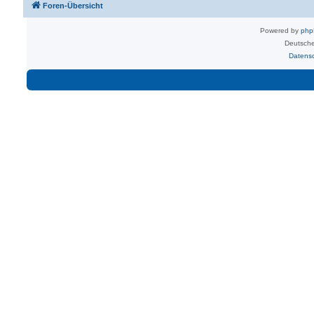
Foren-Übersicht
Powered by
ph
Deutsche
Datens