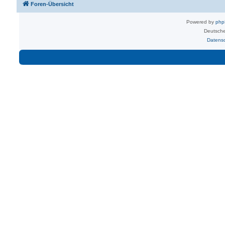
Foren-Übersicht
Powered by
ph
Deutsche
Datens