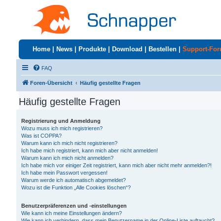
Home
|
News
|
Produkte
|
Download
|
Bestellen
|
Support-Fo
FAQ
Foren-Übersicht
Häufig gestellte Fragen
Häufig gestellte Fragen
Registrierung und Anmeldung
Wozu muss ich mich registrieren?
Was ist COPPA?
Warum kann ich mich nicht registrieren?
Ich habe mich registriert, kann mich aber nicht anmelden!
Warum kann ich mich nicht anmelden?
Ich habe mich vor einiger Zeit registriert, kann mich aber nicht mehr anmelden?!
Ich habe mein Passwort vergessen!
Warum werde ich automatisch abgemeldet?
Wozu ist die Funktion „Alle Cookies löschen“?
Benutzerpräferenzen und -einstellungen
Wie kann ich meine Einstellungen ändern?
Wie kann ich verhindern, dass mein Benutzername in der Online-Liste auftaucht?