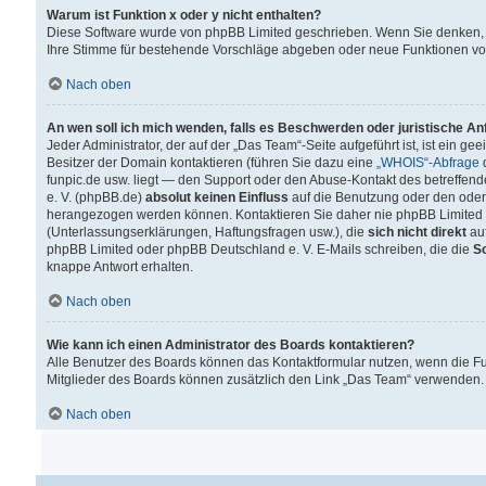
Warum ist Funktion x oder y nicht enthalten?
Diese Software wurde von phpBB Limited geschrieben. Wenn Sie denken, 
Ihre Stimme für bestehende Vorschläge abgeben oder neue Funktionen v
Nach oben
An wen soll ich mich wenden, falls es Beschwerden oder juristische A
Jeder Administrator, der auf der „Das Team“-Seite aufgeführt ist, ist ein g
Besitzer der Domain kontaktieren (führen Sie dazu eine
„WHOIS“-Abfrage
d
funpic.de usw. liegt — den Support oder den Abuse-Kontakt des betreffe
e. V. (phpBB.de)
absolut keinen Einfluss
auf die Benutzung oder den oder
herangezogen werden können. Kontaktieren Sie daher nie phpBB Limited 
(Unterlassungserklärungen, Haftungsfragen usw.), die
sich nicht direkt
auf
phpBB Limited oder phpBB Deutschland e. V. E-Mails schreiben, die die
So
knappe Antwort erhalten.
Nach oben
Wie kann ich einen Administrator des Boards kontaktieren?
Alle Benutzer des Boards können das Kontaktformular nutzen, wenn die Fun
Mitglieder des Boards können zusätzlich den Link „Das Team“ verwenden.
Nach oben